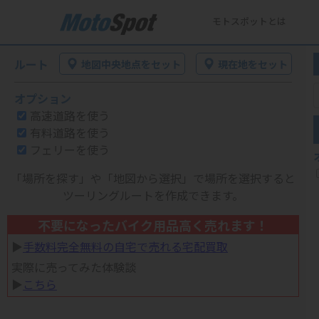
モトスポットとは
ルート
地図中央地点をセット
現在地をセット
オプション
高速道路を使う
有料道路を使う
フェリーを使う
「場所を探す」や「地図から選択」で場所を選択すると
ツーリングルートを作成できます。
不要になったバイク用品高く売れます！
▶︎
手数料完全無料の自宅で売れる宅配買取
実際に売ってみた体験談
▶︎
こちら