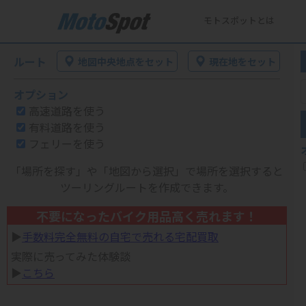
モトスポットとは
ルート
地図中央地点をセット
現在地をセット
オプション
高速道路を使う
有料道路を使う
フェリーを使う
「場所を探す」や「地図から選択」で場所を選択すると
ツーリングルートを作成できます。
不要になったバイク用品高く売れます！
▶︎
手数料完全無料の自宅で売れる宅配買取
実際に売ってみた体験談
▶︎
こちら