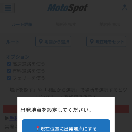
ルート詳細
場所を探す
地図を表示
ルート
地図から選択
現在地をセット
オプション
高速道路を使う
有料道路を使う
フェリーを使う
「場所を探す」や「地図から選択」で場所を選択するとツ
ーリングルートを作成できます。
不要になったバイク用品高く売れます！
出発地点を設定してください。
▶︎
手数料完全無料の自宅で売れる宅配買取
実際に売ってみた体験談
現在位置に出発地点にする