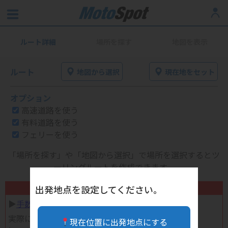
ルート詳細
場所を探す
地図を表示
ルート
地図から選択
現在地をセット
オプション
高速道路を使う
有料道路を使う
フェリーを使う
「場所を探す」や「地図から選択」で場所を選択するとツ
ーリングルートを作成できます。
不要になったバイク用品高く売れます！
出発地点を設定してください。
▶︎
手数料完全無料の自宅で売れる宅配買取
実際に売ってみた体験談
現在位置に出発地点にする