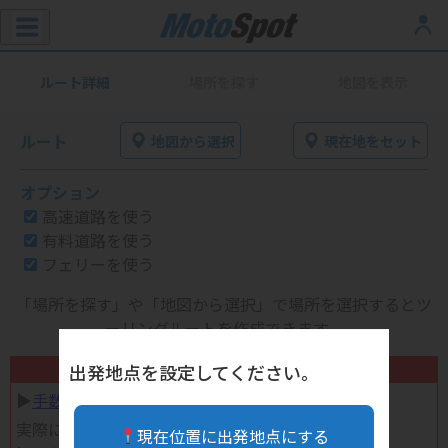
ルート詳細
場所を探す
地図を表示
ルート
地図から選択
現在地をセット
オプション
高速道路を使う
有料道路を使う
フェリーを使う
「場所を探す」や「地図から選択」で場所を選択するとツ
ーリングルートを作成できます。
不要になったバイク用品高く売れます！
出発地点を設定してください。
▶︎
手数料完全無料の自宅で売れる宅配買取
実際に売ってみた体験談
現在位置に出発地点にする