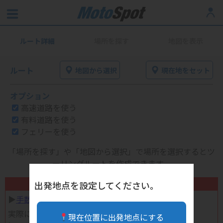
ルート詳細
場所を探す
地図を表示
ルート
地図から選択
現在地をセット
オプション
高速道路を使う
有料道路を使う
フェリーを使う
「場所を探す」や「地図から選択」で場所を選択するとツ
ーリングルートを作成できます。
不要になったバイク用品高く売れます！
出発地点を設定してください。
▶︎
手数料完全無料の自宅で売れる宅配買取
実際に売ってみた体験談
現在位置に出発地点にする