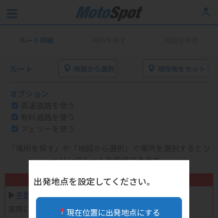
ルート詳細
場所を探す
地図を表示
ルート
地図から選択
現在地をセット
オプション
高速道路を使う
有料道路を使う
フェリーを使う
「場所を探す」や「地図から選択」で場所を選択するとツ
ーリングルートを作成できます。
不要になったバイク用品高く売れます！
出発地点を設定してください。
▶︎
手数料完全無料の自宅で売れる宅配買取
実際に売ってみた体験談
現在位置に出発地点にする