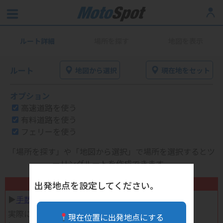
ルート詳細
場所を探す
地図を表示
ルート
地図から選択
現在地をセット
オプション
高速道路を使う
有料道路を使う
フェリーを使う
「場所を探す」や「地図から選択」で場所を選択するとツ
ーリングルートを作成できます。
不要になったバイク用品高く売れます！
出発地点を設定してください。
▶︎
手数料完全無料の自宅で売れる宅配買取
実際に売ってみた体験談
現在位置に出発地点にする