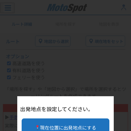
ルート詳細
場所を探す
地図を表示
ルート
地図から選択
現在地をセット
オプション
高速道路を使う
有料道路を使う
フェリーを使う
「場所を探す」や「地図から選択」で場所を選択するとツ
ーリングルートを作成できます。
不要になったバイク用品高く売れます！
出発地点を設定してください。
▶︎
手数料完全無料の自宅で売れる宅配買取
実際に売ってみた体験談
現在位置に出発地点にする