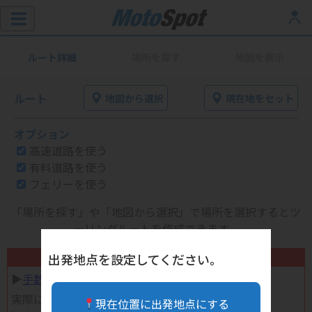
ルート詳細
場所を探す
地図を表示
ルート
地図から選択
現在地をセット
オプション
高速道路を使う
有料道路を使う
フェリーを使う
「場所を探す」や「地図から選択」で場所を選択するとツ
ーリングルートを作成できます。
不要になったバイク用品高く売れます！
出発地点を設定してください。
▶︎
手数料完全無料の自宅で売れる宅配買取
実際に売ってみた体験談
現在位置に出発地点にする