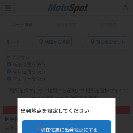
ルート詳細
場所を探す
地図を表示
ルート
地図から選択
現在地をセット
オプション
高速道路を使う
有料道路を使う
フェリーを使う
「場所を探す」や「地図から選択」で場所を選択するとツ
ーリングルートを作成できます。
不要になったバイク用品高く売れます！
出発地点を設定してください。
▶︎
手数料完全無料の自宅で売れる宅配買取
実際に売ってみた体験談
現在位置に出発地点にする