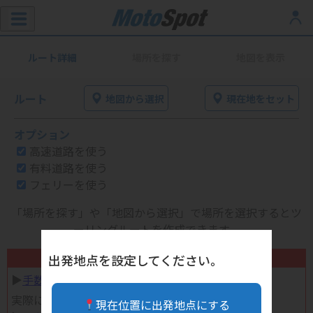
ルート詳細
場所を探す
地図を表示
ルート
地図から選択
現在地をセット
オプション
高速道路を使う
有料道路を使う
フェリーを使う
「場所を探す」や「地図から選択」で場所を選択するとツ
ーリングルートを作成できます。
不要になったバイク用品高く売れます！
出発地点を設定してください。
▶︎
手数料完全無料の自宅で売れる宅配買取
実際に売ってみた体験談
現在位置に出発地点にする