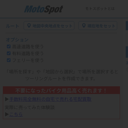
モトスポットとは
ルート
地図中央地点をセット
現在地をセット
オプション
高速道路を使う
有料道路を使う
フェリーを使う
「場所を探す」や「地図から選択」で場所を選択すると
ツーリングルートを作成できます。
不要になったバイク用品高く売れます！
▶︎
手数料完全無料の自宅で売れる宅配買取
実際に売ってみた体験談
▶︎
こちら