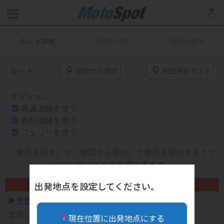
ルート詳細
場所を探す
地図を表示
ルート
地図から選択
現在地をセット
オプション
高速道路を使う
有料道路を使う
フェリーを使う
「場所を探す」や「地図から選択」で場所を選択するとツ
ーリングルートを作成できます。
不要になったバイク用品高く売れます！
出発地点を設定してください。
▶︎
手数料完全無料の自宅で売れる宅配買取
実際に売ってみた体験談
現在位置に出発地点にする