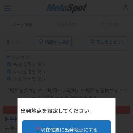
ルート詳細
場所を探す
地図を表示
ルート
地図から選択
現在地をセット
オプション
高速道路を使う
有料道路を使う
フェリーを使う
「場所を探す」や「地図から選択」で場所を選択するとツ
ーリングルートを作成できます。
不要になったバイク用品高く売れます！
出発地点を設定してください。
▶︎
手数料完全無料の自宅で売れる宅配買取
実際に売ってみた体験談
現在位置に出発地点にする