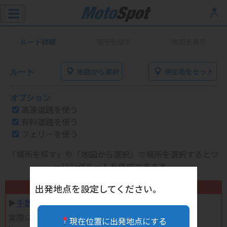
ルート詳細
場所を探す
地図を表示
ルート
地図から選択
現在地をセット
オプション
高速道路を使う
有料道路を使う
フェリーを使う
「場所を探す」や「地図から選択」で場所を選択するとツ
ーリングルートを作成できます。
不要になったバイク用品高く売れます！
出発地点を設定してください。
▶︎
手数料完全無料の自宅で売れる宅配買取
実際に売ってみた体験談
現在位置に出発地点にする