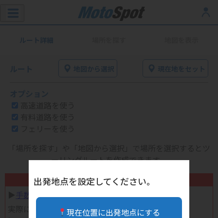
ルート詳細
場所を探す
地図を表示
ルート
地図から選択
現在地をセット
オプション
高速道路を使う
有料道路を使う
フェリーを使う
「場所を探す」や「地図から選択」で場所を選択するとツ
ーリングルートを作成できます。
不要になったバイク用品高く売れます！
出発地点を設定してください。
▶︎
手数料完全無料の自宅で売れる宅配買取
実際に売ってみた体験談
現在位置に出発地点にする