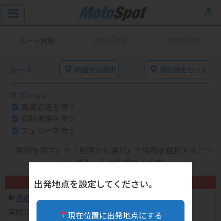
ルート詳細
場所を探す
地図を表示
ルート
地図から選択
現在地をセット
オプション
高速道路を使う
有料道路を使う
フェリーを使う
「場所を探す」や「地図から選択」で場所を選択するとツ
ーリングルートを作成できます。
不要になったバイク用品高く売れます！
出発地点を設定してください。
▶︎
手数料完全無料の自宅で売れる宅配買取
実際に売ってみた体験談
現在位置に出発地点にする