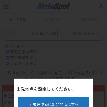
ルート詳細
場所を探す
地図を表示
ルート
地図から選択
現在地をセット
オプション
高速道路を使う
有料道路を使う
フェリーを使う
「場所を探す」や「地図から選択」で場所を選択するとツ
ーリングルートを作成できます。
不要になったバイク用品高く売れます！
出発地点を設定してください。
▶︎
手数料完全無料の自宅で売れる宅配買取
実際に売ってみた体験談
現在位置に出発地点にする