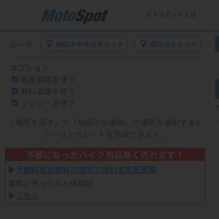
モトスポットとは
ルート
地図中央地点をセット
現在地をセット
オプション
高速道路を使う
有料道路を使う
フェリーを使う
「場所を探す」や「地図から選択」で場所を選択すると
ツーリングルートを作成できます。
不要になったバイク用品高く売れます！
▶︎
手数料完全無料の自宅で売れる宅配買取
実際に売ってみた体験談
▶︎
こちら