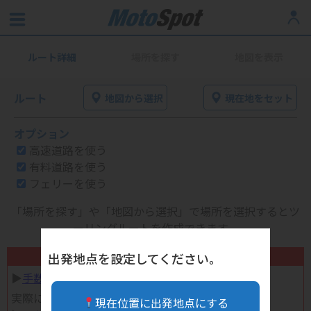
ルート詳細
場所を探す
地図を表示
ルート
地図から選択
現在地をセット
オプション
高速道路を使う
有料道路を使う
フェリーを使う
「場所を探す」や「地図から選択」で場所を選択するとツ
ーリングルートを作成できます。
不要になったバイク用品高く売れます！
出発地点を設定してください。
▶︎
手数料完全無料の自宅で売れる宅配買取
実際に売ってみた体験談
現在位置に出発地点にする