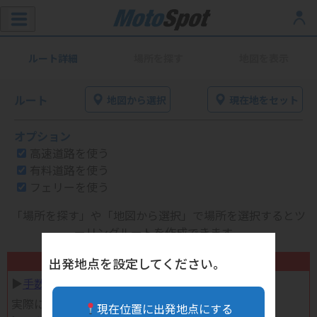
ルート詳細
場所を探す
地図を表示
ルート
地図から選択
現在地をセット
オプション
高速道路を使う
有料道路を使う
フェリーを使う
「場所を探す」や「地図から選択」で場所を選択するとツ
ーリングルートを作成できます。
不要になったバイク用品高く売れます！
出発地点を設定してください。
▶︎
手数料完全無料の自宅で売れる宅配買取
実際に売ってみた体験談
現在位置に出発地点にする