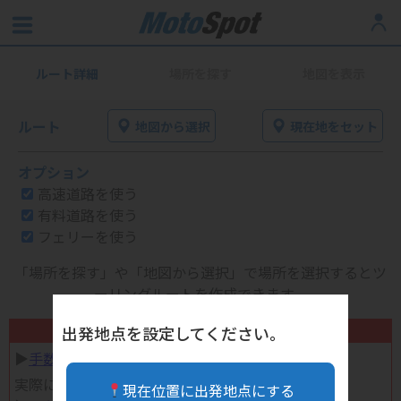
ルート詳細
場所を探す
地図を表示
ルート
地図から選択
現在地をセット
オプション
高速道路を使う
有料道路を使う
フェリーを使う
「場所を探す」や「地図から選択」で場所を選択するとツ
ーリングルートを作成できます。
不要になったバイク用品高く売れます！
出発地点を設定してください。
▶︎
手数料完全無料の自宅で売れる宅配買取
実際に売ってみた体験談
現在位置に出発地点にする