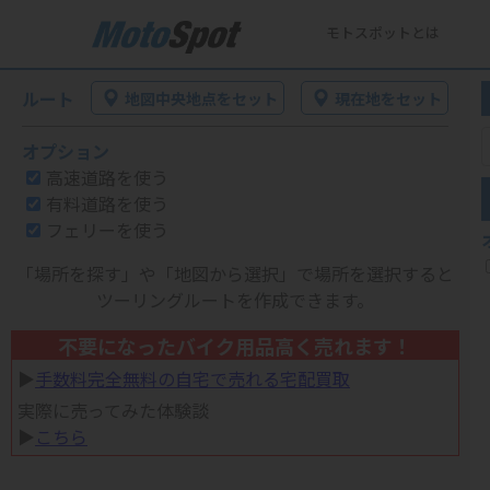
モトスポットとは
ルート
地図中央地点をセット
現在地をセット
オプション
高速道路を使う
有料道路を使う
フェリーを使う
「場所を探す」や「地図から選択」で場所を選択すると
ツーリングルートを作成できます。
不要になったバイク用品高く売れます！
▶︎
手数料完全無料の自宅で売れる宅配買取
実際に売ってみた体験談
▶︎
こちら