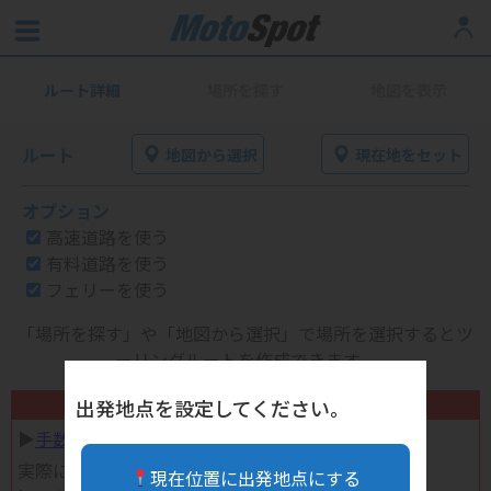
ルート詳細
場所を探す
地図を表示
ルート
地図から選択
現在地をセット
オプション
高速道路を使う
有料道路を使う
フェリーを使う
「場所を探す」や「地図から選択」で場所を選択するとツ
ーリングルートを作成できます。
不要になったバイク用品高く売れます！
出発地点を設定してください。
▶︎
手数料完全無料の自宅で売れる宅配買取
実際に売ってみた体験談
現在位置に出発地点にする