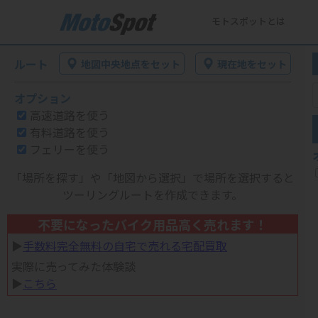
モトスポットとは
ルート
地図中央地点をセット
現在地をセット
オプション
高速道路を使う
有料道路を使う
フェリーを使う
「場所を探す」や「地図から選択」で場所を選択すると
ツーリングルートを作成できます。
不要になったバイク用品高く売れます！
▶︎
手数料完全無料の自宅で売れる宅配買取
実際に売ってみた体験談
▶︎
こちら