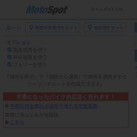
モトスポットとは
ルート
地図中央地点をセット
現在地をセット
オプション
高速道路を使う
有料道路を使う
フェリーを使う
「場所を探す」や「地図から選択」で場所を選択すると
ツーリングルートを作成できます。
不要になったバイク用品高く売れます！
▶︎
手数料完全無料の自宅で売れる宅配買取
実際に売ってみた体験談
▶︎
こちら