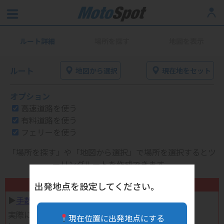
ルート詳細
場所を探す
地図を表示
ルート
地図から選択
現在地をセット
オプション
高速道路を使う
有料道路を使う
フェリーを使う
「場所を探す」や「地図から選択」で場所を選択するとツ
ーリングルートを作成できます。
不要になったバイク用品高く売れます！
出発地点を設定してください。
▶︎
手数料完全無料の自宅で売れる宅配買取
実際に売ってみた体験談
現在位置に出発地点にする