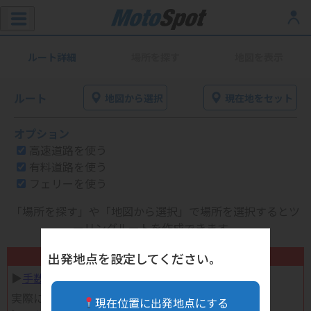
ルート詳細
場所を探す
地図を表示
ルート
地図から選択
現在地をセット
オプション
高速道路を使う
有料道路を使う
フェリーを使う
「場所を探す」や「地図から選択」で場所を選択するとツ
ーリングルートを作成できます。
不要になったバイク用品高く売れます！
出発地点を設定してください。
▶︎
手数料完全無料の自宅で売れる宅配買取
実際に売ってみた体験談
現在位置に出発地点にする