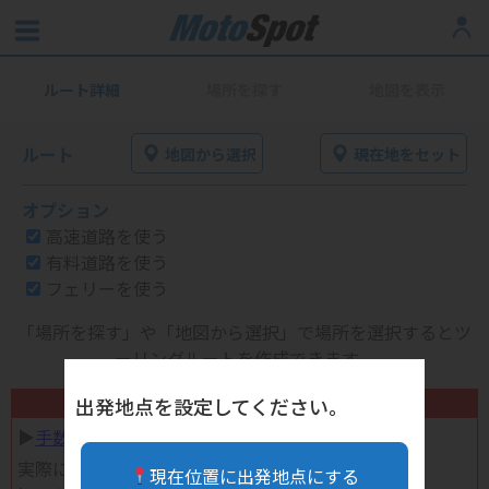
ルート詳細
場所を探す
地図を表示
ルート
地図から選択
現在地をセット
オプション
高速道路を使う
有料道路を使う
フェリーを使う
「場所を探す」や「地図から選択」で場所を選択するとツ
ーリングルートを作成できます。
不要になったバイク用品高く売れます！
出発地点を設定してください。
▶︎
手数料完全無料の自宅で売れる宅配買取
実際に売ってみた体験談
現在位置に出発地点にする