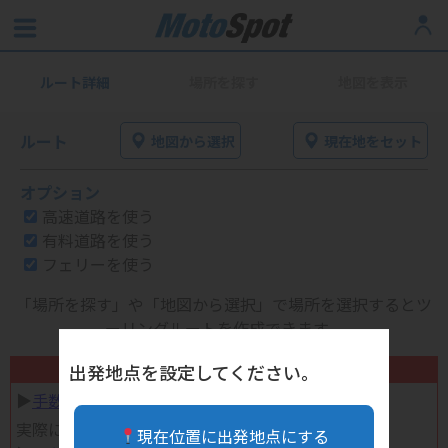
ルート詳細
場所を探す
地図を表示
ルート
地図から選択
現在地をセット
オプション
高速道路を使う
有料道路を使う
フェリーを使う
「場所を探す」や「地図から選択」で場所を選択するとツ
ーリングルートを作成できます。
不要になったバイク用品高く売れます！
出発地点を設定してください。
▶︎
手数料完全無料の自宅で売れる宅配買取
実際に売ってみた体験談
現在位置に出発地点にする