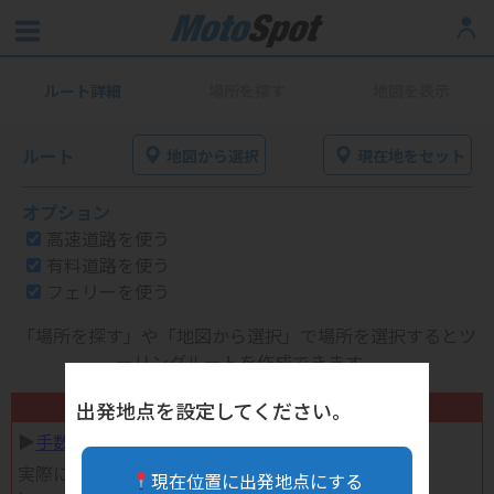
ルート詳細
場所を探す
地図を表示
ルート
地図から選択
現在地をセット
オプション
高速道路を使う
有料道路を使う
フェリーを使う
「場所を探す」や「地図から選択」で場所を選択するとツ
ーリングルートを作成できます。
不要になったバイク用品高く売れます！
出発地点を設定してください。
▶︎
手数料完全無料の自宅で売れる宅配買取
実際に売ってみた体験談
現在位置に出発地点にする