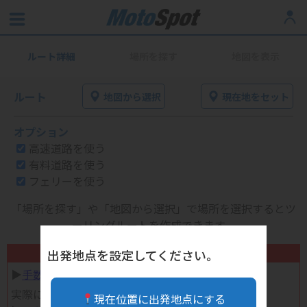
ルート詳細
場所を探す
地図を表示
ルート
地図から選択
現在地をセット
オプション
高速道路を使う
有料道路を使う
フェリーを使う
「場所を探す」や「地図から選択」で場所を選択するとツ
ーリングルートを作成できます。
不要になったバイク用品高く売れます！
出発地点を設定してください。
▶︎
手数料完全無料の自宅で売れる宅配買取
実際に売ってみた体験談
現在位置に出発地点にする