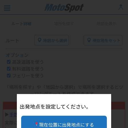
ルート詳細
場所を探す
地図を表示
ルート
地図から選択
現在地をセット
オプション
高速道路を使う
有料道路を使う
フェリーを使う
「場所を探す」や「地図から選択」で場所を選択するとツ
ーリングルートを作成できます。
不要になったバイク用品高く売れます！
出発地点を設定してください。
▶︎
手数料完全無料の自宅で売れる宅配買取
実際に売ってみた体験談
現在位置に出発地点にする