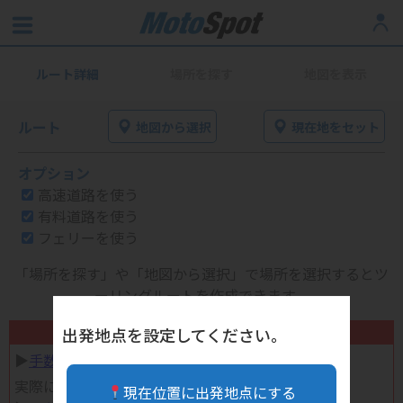
ルート詳細
場所を探す
地図を表示
ルート
地図から選択
現在地をセット
オプション
高速道路を使う
有料道路を使う
フェリーを使う
「場所を探す」や「地図から選択」で場所を選択するとツ
ーリングルートを作成できます。
不要になったバイク用品高く売れます！
出発地点を設定してください。
▶︎
手数料完全無料の自宅で売れる宅配買取
実際に売ってみた体験談
現在位置に出発地点にする