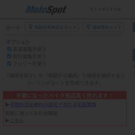
モトスポットとは
ルート
地図中央地点をセット
現在地をセット
オプション
高速道路を使う
有料道路を使う
フェリーを使う
「場所を探す」や「地図から選択」で場所を選択すると
ツーリングルートを作成できます。
不要になったバイク用品高く売れます！
▶︎
手数料完全無料の自宅で売れる宅配買取
実際に売ってみた体験談
▶︎
こちら