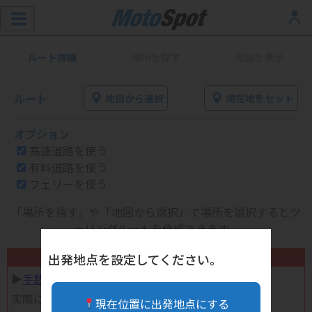
ルート詳細
場所を探す
地図を表示
ルート
地図から選択
現在地をセット
オプション
高速道路を使う
有料道路を使う
フェリーを使う
「場所を探す」や「地図から選択」で場所を選択するとツ
ーリングルートを作成できます。
不要になったバイク用品高く売れます！
出発地点を設定してください。
▶︎
手数料完全無料の自宅で売れる宅配買取
実際に売ってみた体験談
現在位置に出発地点にする