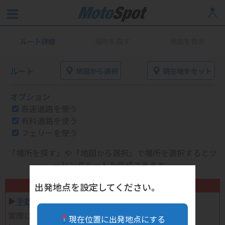
ルート詳細
場所を探す
地図を表示
ルート
地図から選択
現在地をセット
オプション
高速道路を使う
有料道路を使う
フェリーを使う
「場所を探す」や「地図から選択」で場所を選択するとツ
ーリングルートを作成できます。
不要になったバイク用品高く売れます！
出発地点を設定してください。
▶︎
手数料完全無料の自宅で売れる宅配買取
実際に売ってみた体験談
現在位置に出発地点にする