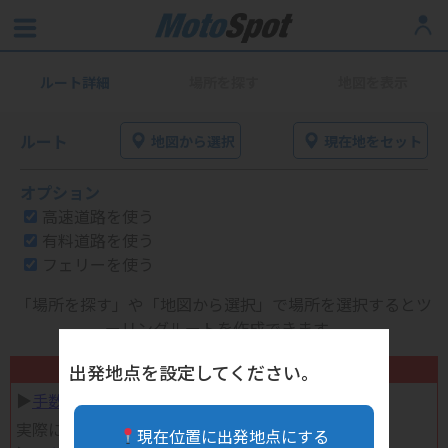
ルート詳細
場所を探す
地図を表示
ルート
地図から選択
現在地をセット
オプション
高速道路を使う
有料道路を使う
フェリーを使う
「場所を探す」や「地図から選択」で場所を選択するとツ
ーリングルートを作成できます。
不要になったバイク用品高く売れます！
出発地点を設定してください。
▶︎
手数料完全無料の自宅で売れる宅配買取
実際に売ってみた体験談
現在位置に出発地点にする