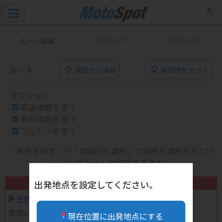
ルート詳細
場所を探す
地図を表示
ルート
地図から選択
現在地をセット
オプション
高速道路を使う
有料道路を使う
フェリーを使う
「場所を探す」や「地図から選択」で場所を選択するとツ
ーリングルートを作成できます。
不要になったバイク用品高く売れます！
出発地点を設定してください。
▶︎
手数料完全無料の自宅で売れる宅配買取
実際に売ってみた体験談
現在位置に出発地点にする