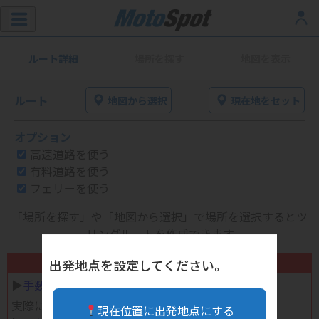
ルート詳細
場所を探す
地図を表示
ルート
地図から選択
現在地をセット
オプション
高速道路を使う
有料道路を使う
フェリーを使う
「場所を探す」や「地図から選択」で場所を選択するとツ
ーリングルートを作成できます。
不要になったバイク用品高く売れます！
出発地点を設定してください。
▶︎
手数料完全無料の自宅で売れる宅配買取
実際に売ってみた体験談
現在位置に出発地点にする