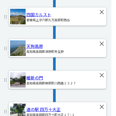
×
四国カルスト
︙︙
愛媛県上浮穴郡久万高原町西谷
×
天狗高原
︙︙
高知県高岡郡津野町芳生野
×
維新の門
︙︙
高知県高岡郡梼原町川西路２３２７
×
道の駅 四万十大正
︙︙
高知県高岡郡四万十町大正１７−１