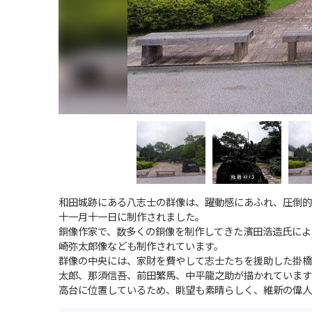
和田城跡にある八志士の群像は、躍動感にあふれ、圧倒的
十一月十一日に制作されました。
銅像作家で、数多くの銅像を制作してきた濱田浩造氏によ
崎弥太郎像なども制作されています。
群像の中央には、家財を費やして志士たちを援助した掛橋
太郎、那須信吾、前田繁馬、中平龍之助が描かれています
高台に位置しているため、眺望も素晴らしく、維新の偉人