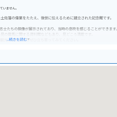
ていません。
た土佐藩の偉業をたたえ、後世に伝えるために建立された記念館です。
の志士たちの銅像が展示されており、当時の息吹を感じることができます
必見の龍馬に関する資料館などもあり、見どころ満載です。
...続きを読む
知観光に訪れた際はぜひ立ち寄ってみてください。
イクでも安心して訪れることができます。