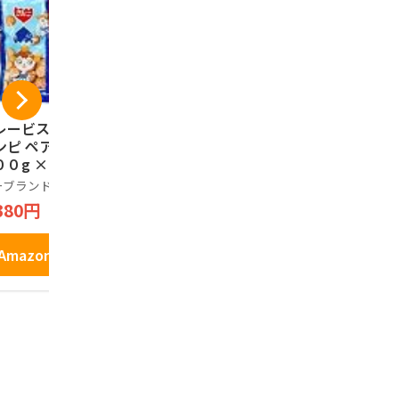
レービスケット 芋
＜南国製菓＞ 塩けん
リアライズ
ンピ ペアパック
ぴ 150g x 4パックセ
ング ミレ
００g × ３個セッ
ット (国内産さつま
ト 40枚×1
【 高知 お菓子 芋
芋使用)
ーブランド品
青果百貨
リアライズプ
ンピ 高知 おやつ
380円
1,880円
648円
知県特産品 】 室
海洋深層水 使用
Amazonで見る
Amazonで見る
Amazo