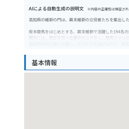
AIによる自動生成の説明文
※内容の正確性は保証され
高知県の維新の門は、幕末維新の立役者たちを輩出し
坂本龍馬をはじめとする、幕末維新で活躍した194名
館内には、歴史を学べる展示やシアター、龍馬ファン
高知市の中心部に位置し、アクセスも良好なので、高
【バイクで行く場合】
基本情報
維新の門には無料の駐車場が併設されているので、バ