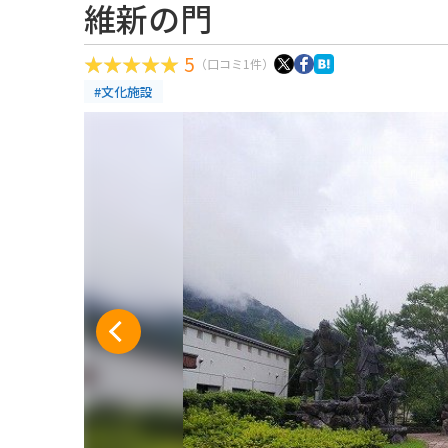
維新の門
5
（口コミ1件）
#文化施設