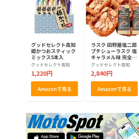
グッドセレクト高知
ラスク 田野屋塩二郎
姫かつおスティック
プチシューラスク 塩
ミックス5本入
キャラメル味 完全天
日塩使用 2箱
グッドセレクト高知
グッドセレクト高知
1,220円
2,840円
Amazonで見る
Amazonで見る