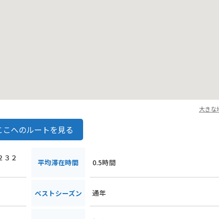
大きな
ここへのルートを見る
路２３２
平均滞在時間
0.5時間
通年
ベストシーズン