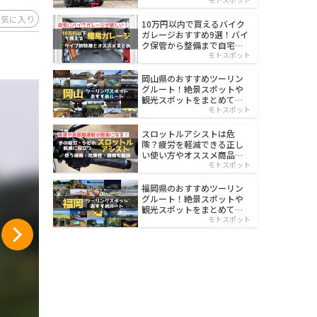
イルド
お気に入り
10万円以内で買えるバイク
ガレージおすすめ9選！バイ
ク保管から整備まで自宅で
楽々
モトスポット
岡山県のおすすめツーリン
グルート！絶景スポットや
観光スポットをまとめて紹
介
モトスポット
スロットルアシストは危
険？疲労を軽減できる正し
い使い方やオススメ商品を
紹介
モトスポット
福岡県のおすすめツーリン
グルート！絶景スポットや
観光スポットをまとめて紹
介
モトスポット