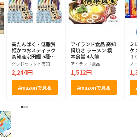
高たんぱく・低脂質
アイランド食品 高知
ミ
姫かつおスティック
鍋焼き ラーメン 橋
ケ
高知産宗田鰹 5種ア
本食堂 4人前
１
ソート×2セット 土
ト 
グッドセレクト高知
アイランド食品
ノ
佐清水食品 ミックス
ケ
2,244円
1,512円
1,
高
戸
Amazonで見る
Amazonで見る