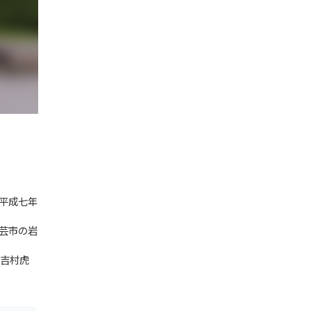
平成七年
芸市の岩
吉村虎