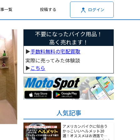
記事一覧
投稿する
ログイン
不要になったバイク用品！
高く売れます！
▶︎
手数料無料の宅配買取
実際に売ってみた体験談
▶︎
こちら
人気記事
アメリカンバイクに似合う
かっこいいヘルメット20
選！オススメはお洒落でワ
モトスポット