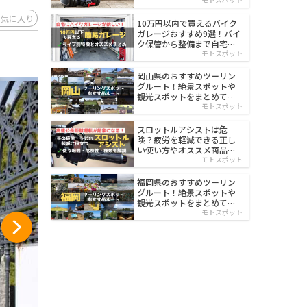
イルド
お気に入り
10万円以内で買えるバイク
ガレージおすすめ9選！バイ
ク保管から整備まで自宅で
楽々
モトスポット
岡山県のおすすめツーリン
グルート！絶景スポットや
観光スポットをまとめて紹
介
モトスポット
スロットルアシストは危
険？疲労を軽減できる正し
い使い方やオススメ商品を
紹介
モトスポット
福岡県のおすすめツーリン
グルート！絶景スポットや
観光スポットをまとめて紹
介
モトスポット