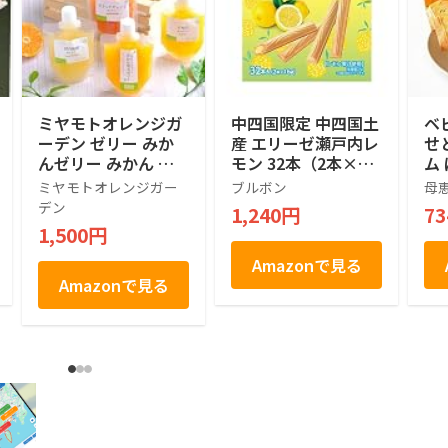
ミヤモトオレンジガ
中四国限定 中四国土
ベ
ーデン ゼリー みか
産 エリーゼ瀬戸内レ
せ
んゼリー みかん ギ
モン 32本（2本×16
ム
フト 愛媛産 寒天 100
袋）
暮
ミヤモトオレンジガー
ブルボン
母
g パウチ 詰め合わせ
戸
デン
1,240円
7
無着色 無香料 国産
き
1,500円
ご家庭用 フルーツ
ゼ
ジュレ 化学添加物不
手
Amazonで見る
使用 (4本)
包装
Amazonで見る