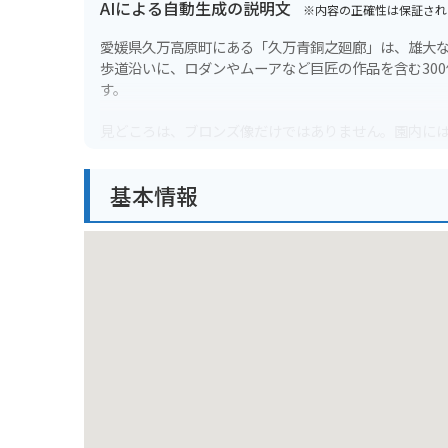
AIによる自動生成の説明文
※内容の正確性は保証され
愛媛県久万高原町にある「久万青銅之廻廊」は、雄大な
歩道沿いに、ロダンやムーアなど巨匠の作品を含む30
す。
見どころは、ブロンズ像だけではありません。園内に
と過ごせます。また、愛媛県の伝統工芸品である砥部
基本情報
バイクで訪れる場合は、駐車場から各作品までは少し
あれば問題ありません。自然豊かな場所なので、天気