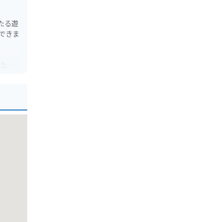
たる遊
できま
ったり
い靴で