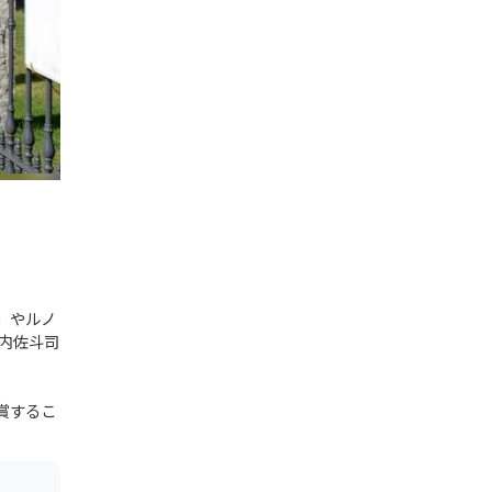
」やルノ
内佐斗司
賞するこ