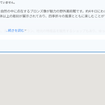
ていません。
自然の中に点在するブロンズ像が魅力の野外美術館です。約4キロにわ
0体以上の彫刻が展示されており、四季折々の風景とともに楽しむことが
...続きを読む
は、カフェやレストラン、地元の特産品を販売するショップもあり、ゆ
焼の絵付け体験ができる工房もあり、旅の思い出作りに最適です。
歩く必要があります。ただし、遊歩道は舗装されているため、歩きやす
の良い日はツーリングにもおすすめです。