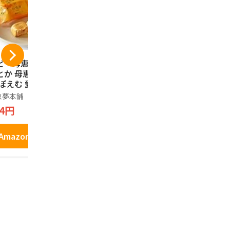
ビー母恵夢 愛媛の
愛媛県産シトラスチ
北辰フーズ
とか 母恵夢 ポエ
ップ(砂糖不使用、無
ゼリー 21
 ぽえむ 愛媛 お歳
添加) 50g
クリアパッ
 お土産 せとか 瀬
やして◎ 
恵夢本舗
げんき本舗
ＦＬＡＳＫＹ
内銘菓 お菓子 焼
こだわりフ
ｃｈ ｙｏｕ
34円
648円
菓子 ギフト プレ
汁 スイーツ
ａｒｔ．
ント お取り寄せ
土産 おやつ
950円
土産 スイーツ 個
産せとか, 
Amazonで見る
Amazonで見る
 (6個入)
１パック)
Amazo