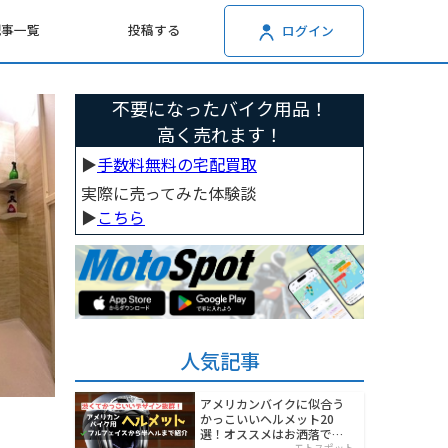
記事一覧
投稿する
ログイン
不要になったバイク用品！
高く売れます！
▶︎
手数料無料の宅配買取
実際に売ってみた体験談
▶︎
こちら
人気記事
アメリカンバイクに似合う
かっこいいヘルメット20
選！オススメはお洒落でワ
モトスポット