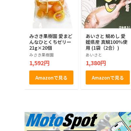
みさき果樹園 愛まど
あいさと 鯛めし 愛
んなひとくちゼリー
媛県産 真鯛100%使
21g×20個
用 (1袋（2合）)
みさき果樹園
あいさと
1,592円
1,380円
Amazonで見る
Amazonで見る