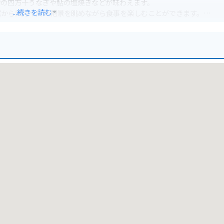
物の四万十うなぎや鮎の塩焼きなどが味わえます。
...続きを読む
窓から四万十川の絶景を眺めながら食事を楽しむことができます。
スポットとしても人気があります。
いるので、安心してバイクを停めることができます。
雄大な自然を満喫できます。
トにも足を運んでみてはいかがでしょうか。
楽しむことができます。
橋」も、道の駅 四万十大正から車で約10分の距離にあります。