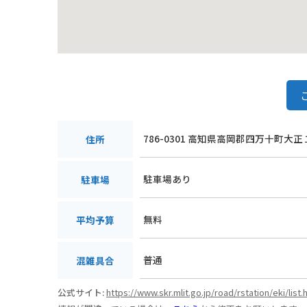
786-0301 高知県高岡郡四万十町大正
住所
駐車場あり
駐車場
無料
平均予算
普通
混雑具合
公式サイト:
https://www.skr.mlit.go.jp/road/rstation/eki/list.