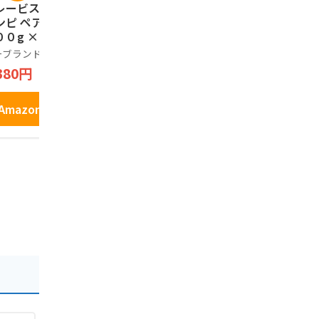
レービスケット 芋
＜南国製菓＞ 塩けん
リアライズ
ンピ ペアパック
ぴ 150g x 4パックセ
ング ミレ
００g × ３個セッ
ット (国内産さつま
ト 40枚×1
【 高知 お菓子 芋
芋使用)
ーブランド品
青果百貨
リアライズプ
ンピ 高知 おやつ
380円
1,880円
648円
知県特産品 】 室
海洋深層水 使用
Amazonで見る
Amazonで見る
Amazo