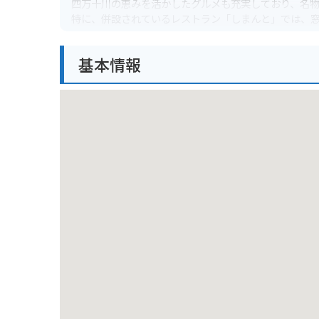
四万十川の恵みを活かしたグルメも充実しており、名
特に、併設されているレストラン「しまんと」では、
また、道の駅 四万十大正は、バイクツーリングの休憩
基本情報
広々とした駐車場があり、バイクラックも完備されて
四万十川沿いの道をバイクで走れば、風を感じながら
道の駅 四万十大正を訪れた際には、周辺の観光スポッ
四万十川では、カヌーやSUPなどのアクティビティを
また、沈下橋として有名な「佐田沈下橋」や「岩間沈下