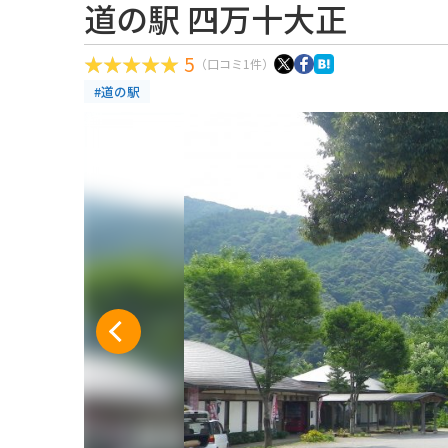
道の駅 四万十大正
5
（口コミ1件）
#道の駅