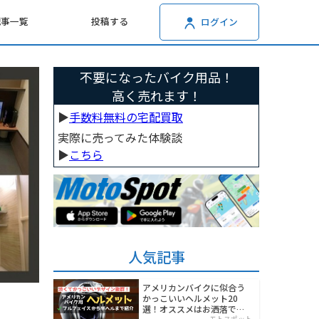
記事一覧
投稿する
ログイン
不要になったバイク用品！
高く売れます！
▶︎
手数料無料の宅配買取
実際に売ってみた体験談
▶︎
こちら
人気記事
アメリカンバイクに似合う
かっこいいヘルメット20
選！オススメはお洒落でワ
モトスポット