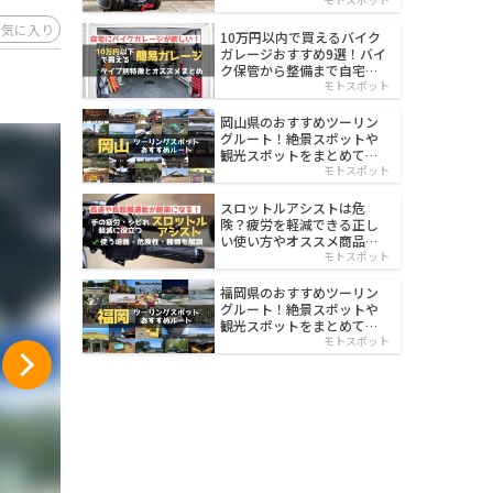
イルド
お気に入り
10万円以内で買えるバイク
ガレージおすすめ9選！バイ
ク保管から整備まで自宅で
楽々
モトスポット
岡山県のおすすめツーリン
グルート！絶景スポットや
観光スポットをまとめて紹
介
モトスポット
スロットルアシストは危
険？疲労を軽減できる正し
い使い方やオススメ商品を
紹介
モトスポット
福岡県のおすすめツーリン
グルート！絶景スポットや
観光スポットをまとめて紹
介
モトスポット