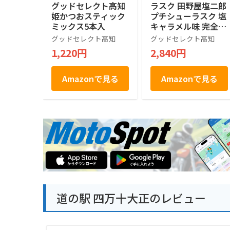
グッドセレクト高知
ラスク 田野屋塩二郎
姫かつおスティック
プチシューラスク 塩
ミックス5本入
キャラメル味 完全天
日塩使用 2箱
グッドセレクト高知
グッドセレクト高知
1,220円
2,840円
Amazonで見る
Amazonで見る
道の駅 四万十大正のレビュー