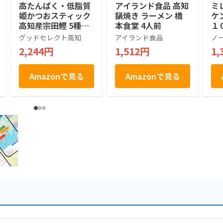
高たんぱく・低脂質
アイランド食品 高知
ミ
姫かつおスティック
鍋焼き ラーメン 橋
ケ
高知産宗田鰹 5種ア
本食堂 4人前
１
ソート×2セット 土
ト 
グッドセレクト高知
アイランド食品
ノ
佐清水食品 ミックス
ケ
2,244円
1,512円
1,
高
戸
Amazonで見る
Amazonで見る