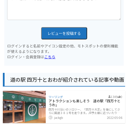
レビューを投稿する
ログインすると名前やアイコン設定の他、モトスポットの便利機能
が使えるようになります。
ログイン・会員登録は
こちら
道の駅 四万十とおわが紹介されている記事や動画
ツーリング
1349
0
アトラクションも楽しそう 道の駅「四万十と
うわ」
四万十川沿いのソロツー、「四万十大正」を後にしてさ
らに国道３８１号を走ります。JR予土線に近づいたり、
離れたり、四万十川も近づいたり離れたり、綺麗で、な
jackgb
2022-05-06
んとなく懐かしさを感じさせる中を走ります。時折、沈
下橋を横目に見ながら快走します。到着したのが道の駅
「四万十とうわ」です。「四万十大正」から約２０ｋｍ