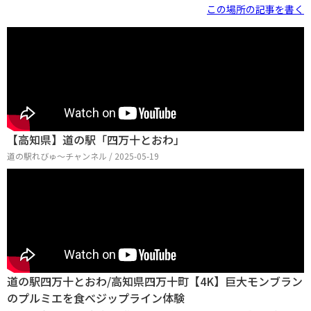
ほど。川沿いの大きな道の駅です。食事や、物産売り場
この場所の記事を書く
はもちろん充実していますが、川を眺めながらのお洒落
なＣＡＦＥもあります。ＣＡＦＥと本館の間には、デッ
キになっているオープンスペースも、広くて綺麗です。
川にも降りることができます。家族連れにもいいです
ね。このデッキは川沿いに長くつながっており、とても
【高知県】道の駅「四万十とおわ」
道の駅れびゅ〜チャンネル / 2025-05-19
道の駅四万十とおわ/高知県四万十町【4K】巨大モンブラン
のプルミエを食べジップライン体験