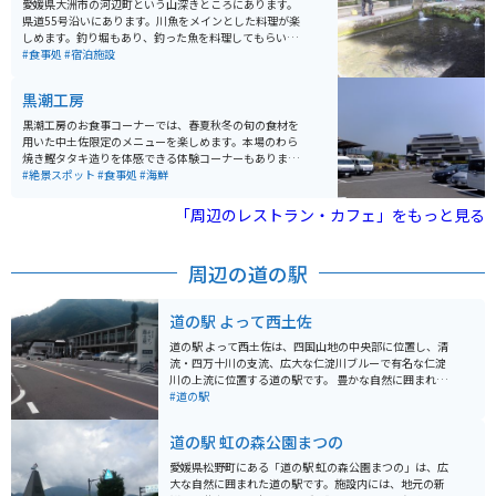
愛媛県大洲市の河辺町という山深きところにあります。
に開催される花のイベントや茶会、庭園ライトアップな
県道55号沿いにあります。川魚をメインとした料理が楽
ども見どころの一つです。自然の美しさと日本の伝統美
しめます。釣り堀もあり、釣った魚を料理してもらい、
を感じられる南楽園は、リラックスしたひとときを過ご
食べることもできます。宿泊施設もあり渓谷の宿でゆっ
#食事処
#宿泊施設
すのに最適なスポットです。
くりと過ごすこともできます。
黒潮工房
黒潮工房のお食事コーナーでは、春夏秋冬の旬の食材を
用いた中土佐限定のメニューを楽しめます。本場のわら
焼き鰹タタキ造りを体感できる体験コーナーもありま
す。かつおのタタキ体験の場所からは、漁師町・久礼の
#絶景スポット
#食事処
#海鮮
町並みや太平洋の海原を見渡せ、絶景の中で本場の豪快
なわら焼きタタキを体験できます。
「周辺のレストラン・カフェ」をもっと見る
周辺の道の駅
道の駅 よって西土佐
道の駅 よって西土佐は、四国山地の中央部に位置し、清
流・四万十川の支流、広大な仁淀川ブルーで有名な仁淀
川の上流に位置する道の駅です。 豊かな自然に囲まれた
道の駅では、地元で採れた新鮮な野菜や果物を販売して
#道の駅
おり、特産品であるジビエ料理や鮎料理も人気です。 ま
た、レンタサイクルの貸し出しも行っているので、雄大
道の駅 虹の森公園まつの
な景色を眺めながらサイクリングを楽しむこともできま
す。 バイクに乗られる方は、道の駅周辺のワインディン
愛媛県松野町にある「道の駅 虹の森公園まつの」は、広
グロードも人気です。 特に、国道439号線は「酷道」と
大な自然に囲まれた道の駅です。施設内には、地元の新
しても知られており、ライダーのチャレンジ精神をくす