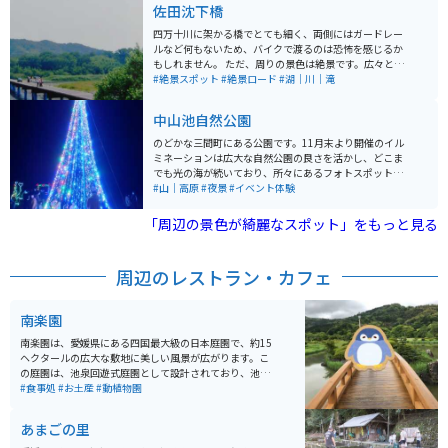
佐田沈下橋
名なスポットです。四万十市勝間に位置し、最寄りの中
村駅から車で約30分の距離にあります。バス利用の場合
四万十川に架かる橋でとても細く、両側にはガードレー
は、江川崎行きに乗車し「鵜の江」バス停で下車すると
ルなど何もないため、バイクで渡るのは恐怖を感じるか
アクセスできます。 四万十川沿いには、増水時に川に沈
もしれません。 ただ、周りの景色は絶景です。広々とし
むよう設計された沈下橋が点在し、川と橋、そして周囲
た川と、輝く山々が美しい光景を作り出しています。四
#絶景スポット
#絶景ロード
#湖｜川｜滝
の山々が織りなす景観は四万十川を象徴する風景のひと
万十川は夏場暑いことでも有名ですが、夏こそ、素晴ら
つとして知られています。昭和34年に建設された勝間沈
しい景色が見られます。
中山池自然公園
下橋は、その特徴的な構造と美しい風景がとても魅力的
です。
のどかな三間町にある公園です。11月末より開催のイル
ミネーションは広大な自然公園の良さを活かし、どこま
でも光の海が続いており、所々にあるフォトスポットで
は友人同士、家族連れ、恋人とたくさんの方が写真を撮
#山｜高原
#夜景
#イベント体験
って楽しんでいます。 山間の小さな町なので、イルミネ
ーションの期間も大きな混雑なくゆったりと鑑賞するこ
「周辺の景色が綺麗なスポット」をもっと見る
とができます。 自然公園というだけあって季節の花もた
くさん植えてあり、春夏秋冬それぞれ違った表情を見ら
れるスポットです。
周辺のレストラン・カフェ
南楽園
南楽園は、愛媛県にある四国最大級の日本庭園で、約15
ヘクタールの広大な敷地に美しい風景が広がります。こ
の庭園は、池泉回遊式庭園として設計されており、池や
小川、四季折々の花々がとてもきれいです。春には桜や
#食事処
#お土産
#動植物園
ツツジ、夏には花菖蒲、秋には紅葉、冬には梅と、四季
を通じて異なる景観を楽しめるのが特徴です。 庭園内に
あまごの里
は、茶室「山荘」や展望台もあり、静かな環境でゆっく
りとした時間を過ごすことができます。また、季節ごと