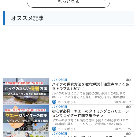
もっと見る
オススメ記事
バイク知識
0
バイクの保管方法を徹底解説｜注意点やよくあ
るトラブルも紹介！
バイクの保管についてお悩みの方は必見！この記事で
は、バイクの保管方法を詳しく解説します。実は適切に
保管しなければ、バイクの状態を悪化させる恐れがあり
モトスポット
2024-10-12
ます。記事を参考にすれば、バイクを状態良く長持ちさ
バイク知識
0
せることが可能です。
初心者必見！ヤエーのタイミングとバリエーシ
ョンでライダー仲間を増やそう
ヤエーのやり方にお悩みの方は必見！この記事ではヤエ
ーの基礎知識や正しいやり方、注意点について解説しま
す。実はヤエーには、ツーリング中の連帯感を高める効
モトスポット
2025-01-25
果があります。この記事を読めば、ヤエーの楽しみ方と
バイク知識
0
安全に行うポイントがわかるでしょう。