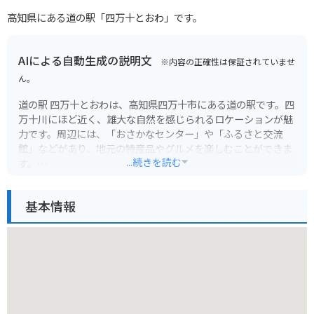
高知県にある道の駅「四万十とおわ」です。
AIによる自動生成の説明文
※内容の正確性は保証されていませ
ん。
道の駅 四万十とおわは、高知県四万十市にある道の駅です。四
万十川にほど近く、雄大な自然を感じられるロケーションが魅
力です。周辺には、「おさかなセンター」や「ふるさと交流
館」などがあり、地元の特産品やグルメを楽しむことができま
...続きを読む
す。
バイクで訪れる場合、道の駅には広々とした駐車場が完備され
基本情報
ているので安心です。四万十川沿いの道をツーリングするのも
おすすめです。
名物は、なんといっても四万十川の恵みを受けた新鮮な seafo
od です。特に、四万十うなぎは絶品と評判で、蒲焼きや白焼
きなどで味わえます。また、地元でとれた新鮮な野菜や果物も
販売されているので、お土産にぴったりです。