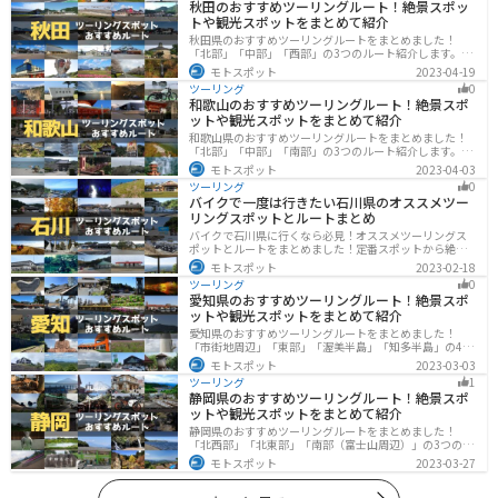
秋田のおすすめツーリングルート！絶景スポッ
トや観光スポットをまとめて紹介
秋田県のおすすめツーリングルートをまとめました！
「北部」「中部」「西部」の3つのルート紹介します。自
然豊かな山々や湖、温泉地が点在し、四季折々の景色を
モトスポット
2023-04-19
楽しめるスポットが多数あります。バイクで秋田県にツ
ツーリング
0
ーリングに行く際は参考にしてください。
和歌山のおすすめツーリングルート！絶景スポ
ットや観光スポットをまとめて紹介
和歌山県のおすすめツーリングルートをまとめました！
「北部」「中部」「南部」の3つのルート紹介します。海
と山に囲まれた自然豊かなエリアが広がり、様々な楽し
モトスポット
2023-04-03
み方ができます。バイクで和歌山県にツーリングに行く
ツーリング
0
際は参考にしてください。
バイクで一度は行きたい石川県のオススメツー
リングスポットとルートまとめ
バイクで石川県に行くなら必見！オススメツーリングス
ポットとルートをまとめました！定番スポットから絶景
スポット、温泉、海、グルメなど様々なジャンルで楽し
モトスポット
2023-02-18
めます。バイクで石川ツーリングに行こうと思っている
ツーリング
0
人は、参考にしてください。
愛知県のおすすめツーリングルート！絶景スポ
ットや観光スポットをまとめて紹介
愛知県のおすすめツーリングルートをまとめました！
「市街地周辺」「東部」「渥美半島」「知多半島」の4つ
のルート紹介します。名古屋周辺の栄えたスポットから
モトスポット
2023-03-03
山、海、美術館なども多数あり、自然・歴史・文化を満
ツーリング
1
喫するツーリングができます。バイクで愛知県にツーリ
静岡県のおすすめツーリングルート！絶景スポ
ングに行く際は参考にしてください。
ットや観光スポットをまとめて紹介
静岡県のおすすめツーリングルートをまとめました！
「北西部」「北東部」「南部（富士山周辺）」の3つのル
ート紹介します。富士山を中心に自然豊かな景色や食事
モトスポット
2023-03-27
を楽しめるスポットが多数あります。バイクで静岡県に
ツーリングに行く際は参考にしてください。