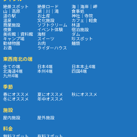
絶景スポット
絶景ロード
海｜海岸｜岬
山｜高原
湖｜川｜滝
食事処
道の駅
お土産
神社｜寺院
温泉
文化施設
カフェ｜軽食
商業施設
ソフトクリーム
林道
夜景
イベント体験
宿泊施設
美術館｜資料館
海鮮
ダム
キャンプ場
スイーツ
珍スポット
動植物園
お肉
麺類
お酒
ライダーハウス
東西南北の端
全ての端
日本4端
日本本土4端
北海道4端
本州4端
四国4端
九州4端
季節
春にオススメ
夏にオススメ
秋にオススメ
冬にオススメ
年中オススメ
施設
屋内施設
屋外施設
料金
無料スポット
有料スポット