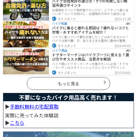
バイク合宿免許の選び方！9つの失敗しない教
習所選びポイント
合宿免許でバイク免許取りたいけど、どうやって選べば
いいの？という方向けに、合宿免許の中から自分に合っ
た教習所を選ぶ方法をまとめました。押さえるべきポイ
モトスポット
2022-11-28
ントは9つです。料金をできるだけ抑えたり、旅行も兼ね
バイク知識
0
て楽しみたい人必見です！
バイクに乗ると疲れる原因は？疲れないコツと
対策・おすすめアイテムを紹介！
バイクに乗っていて疲れを感じたことはありませんか？
バイクは肩や腰、手、足さまざまな箇所に疲労が蓄積し
やすい乗り物です。できるなら楽に乗りたいですよね。
モトスポット
2024-04-05
原因を知り対策を重ねておけば今よりもっと快適に走行
バイク用品
0
することができます。
ドクターマーチンはバイクブーツに使える？選
び方やオススメ商品、注意点を解説
バイク用にドクターマーチンを履きたい人必見！ドクタ
ーマーチンはスタイリッシュでカッコイイデザインと高
い機能性で快適なライディングが可能です。バイク用ブ
モトスポット
2023-06-01
ーツで選ぶべきポイントや注意点などまとめましたの
で、バイクブーツを探している人は参考にしてくださ
い。
もっと見る
不要になったバイク用品高く売れます！
▶︎
手数料無料の宅配買取
実際に売ってみた体験談
▶︎
こちら