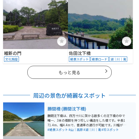
維新の門
佐田沈下橋
文化施設
絶景スポット
絶景ロード
湖｜川｜滝
もっと見る
周辺の景色が綺麗なスポット
勝間橋 (勝間沈下橋)
勝間沈下橋は、四万十川に架かる数多くの沈下橋の中で
唯一、3本の橋脚を持つ珍しい構造をした橋です。全長1
71.4m、幅4.4mで、普通車の通行が可能です。川幅が広
く、流れが穏やかなため、右岸側の河原はキャンプ地と
#絶景スポット
#山｜高原
#湖｜川｜滝
#珍スポット
しても適しています。 この橋は、2003年公開の映画『釣
りバカ日誌14』のロケ地となり、釣りファンの間でも有