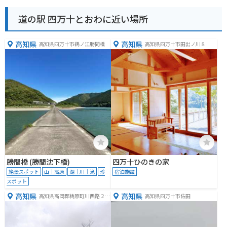
道の駅 四万十とおわに近い場所
高知県
高知県
高知県四万十市鵜ノ江勝間橋
高知県四万十市田出ノ川８
勝間橋 (勝間沈下橋)
四万十ひのきの家
絶景スポット
山｜高原
湖｜川｜滝
珍
宿泊施設
スポット
高知県
高知県
高知県高岡郡梼原町川西路２３
高知県四万十市佐田
２７