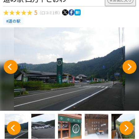
5
（口コミ1件）
#道の駅