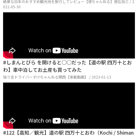
絶景な日本のおすすめ観光地を旅行してレビュー【徳ちゃんねる】徳弘効三 / 2
021-05-30
#しまんとびら を開けると○○だった【道の駅 四万十とお
わ】車中泊してお土産も買ってみた
独り言ドライバーすけちゃんねる関西【車載動画】 / 2023-01-13
#122【高知／観光】道の駅 四万十とおわ（Kochi / Shiman