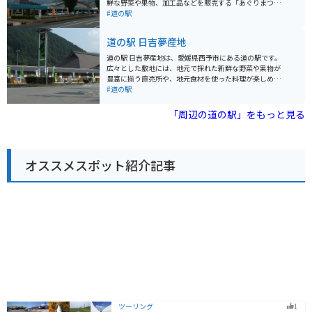
鮮な野菜や果物、加工品などを販売する「あぐりまつや
ぐるルートとなっています。 ただし、道幅が狭くカーブ
ま」や、レストラン、パン工房などがあります。 特に人
#道の駅
も多いので、走行には十分注意してください。
気なのは、地元産の新鮮な食材を使った手作りジェラー
トです。季節限定のフレーバーもあるので、訪れるたび
道の駅 日吉夢産地
に新しい味を楽しめます。また、道の駅の隣接する虹の
森公園には、遊具広場や芝生広場、アスレチックなどが
道の駅 日吉夢産地は、愛媛県西予市にある道の駅です。
あり、子供連れでも一日中楽しめます。 バイクで訪れる
広々とした敷地には、地元で採れた新鮮な野菜や果物が
場合、道の駅には広い駐車場が完備されているので安心
豊富に揃う直売所や、地元食材を使った料理が楽しめる
です。周辺には、四国カルストや滑床渓谷などの景勝地
レストランがあります。特におすすめは、西予市産の猪
#道の駅
が点在しており、ツーリングの拠点としても最適です。
肉を使った猪肉そばや猪肉カレーです。 道の駅 日吉夢産
愛媛県ならではの美しい自然と、美味しいグルメを満喫
地は、自然豊かな場所に位置しており、周辺には、美し
「周辺の道の駅」をもっと見る
できる道の駅です。
い渓谷で知られる黒尊渓谷や、四国八十八ヶ所霊場の57
番札所である栄福寺などの観光スポットがあります。ま
た、バイクで訪れる場合は、道の駅から黒尊渓谷にかけ
てのワインディングロードがおすすめです。 お土産に
オススメスポット紹介記事
は、西予市特産の柑橘類を使ったジュースやジャム、地
元産の米粉を使ったお菓子などが人気です。
ツーリング
1