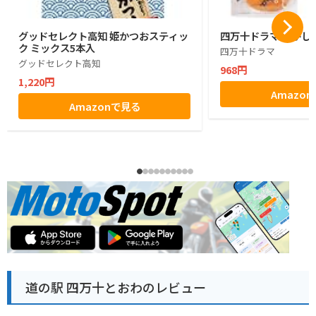
グッドセレクト高知 姫かつおスティッ
四万十ドラマ ひがし
ク ミックス5本入
四万十ドラマ
グッドセレクト高知
968円
1,220円
Amazo
Amazonで見る
道の駅 四万十とおわのレビュー