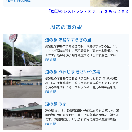
食べることもできます。宿泊施設もあり渓谷の宿でゆっ
#食事処
#宿泊施設
くりと過ごすこともできます。
「周辺のレストラン・カフェ」をもっと見る
周辺の道の駅
道の駅 津島やすらぎの里
愛媛県宇和島市にある道の駅「津島やすらぎの里」は、
リアス式海岸が美しい宇和島湾を一望できる絶景スポッ
トです。 新鮮な魚介類を販売する「しらす食堂」では、
地元で獲れた新鮮な魚介類をリーズナブルな価格で味わ
#道の駅
えるとあって、観光客に人気です。 おすすめは、新鮮な
魚介類をふんだんに使った海鮮丼や、地元産のしらすを
道の駅 うわじま きさいや広場
使ったしらす丼です。 また、お土産コーナーでは、地元
産の柑橘類や海産物の加工品など、バラエティ豊かなお
愛媛県の宇和島市にある「道の駅 うわじま きさいや広
土産が販売されています。 バイクで訪れる場合、道の駅
場」は、宇和島湾を一望できる絶景スポットです。新鮮
には広々とした駐車場が完備されているので安心です。
な海の幸を味わえるレストランや、地元の特産品を販売
宇和島湾岸道路沿いに位置しているので、ツーリングの
するショップなどがあり、観光客に人気です。 特に、宇
#道の駅
休憩スポットとしても最適です。 周辺には、リアス式海
和島鯛めしやじゃこ天など、地元の食材を使った料理は
岸を巡る遊覧船や、海釣り体験ができる施設など、観光
おすすめです。バイクで訪れる場合は、道の駅からリア
道の駅 みま
スポットも充実しているので、合わせて訪れてみるのも
ス式海岸線を走る絶景ルートも楽しめます。駐車場も広
おすすめです。
く、休憩場所としても最適です。 お土産には、宇和島真
道の駅 みまは、愛媛県四国中央市にある道の駅です。瀬
珠や伊予柑を使ったお菓子などが人気です。
戸内海に面した立地で、美しい多島美の景色を一望でき
ます。 施設内には、地元の新鮮な魚介類や農産物を販売
する直売所や、地元食材を使った料理を提供するレスト
#道の駅
ランがあります。特に、新鮮な鯛を使った鯛めしは絶品