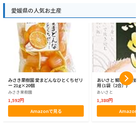
愛媛県の人気お土産
みさき果樹園 愛まどんなひとくちゼリ
あいさと 鯛めし 愛媛
ー 21g×20個
用 (1袋（2合）)
みさき果樹園
あいさと
1,592円
1,380円
Amazonで見る
Amazo