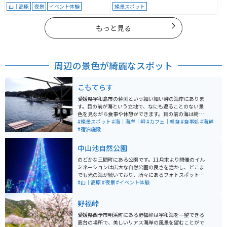
山｜高原
夜景
イベント体験
絶景スポット
もっと見る
周辺の景色が綺麗なスポット
こもてらす
愛媛県宇和島市の蒋渕という細い細い岬の海岸にありま
す。目の前が海という立地で、なにも遮ることのない景
色を見ながら食事や休憩ができます。目の前の海は綺麗
で少し覗き込めば泳いでる魚が見えるほど。新鮮な海の
#絶景スポット
#海｜海岸｜岬
#カフェ｜軽食
#食事処
#海鮮
幸をいただき、のんびりと海を楽しむことのできる場所
#宿泊施設
です。
中山池自然公園
のどかな三間町にある公園です。11月末より開催のイル
ミネーションは広大な自然公園の良さを活かし、どこま
でも光の海が続いており、所々にあるフォトスポットで
は友人同士、家族連れ、恋人とたくさんの方が写真を撮
#山｜高原
#夜景
#イベント体験
って楽しんでいます。 山間の小さな町なので、イルミネ
ーションの期間も大きな混雑なくゆったりと鑑賞するこ
野福峠
とができます。 自然公園というだけあって季節の花もた
くさん植えてあり、春夏秋冬それぞれ違った表情を見ら
愛媛県西予市明浜町にある野福峠は宇和海を一望できる
れるスポットです。
高台の場所で、美しいリアス海岸の風景を望むことがで