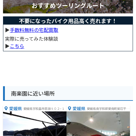
おすすめツーリングルート
不要になったバイク用品高く売れます！
▶︎
手数料無料の宅配買取
実際に売ってみた体験談
▶︎
こちら
南楽園に近い場所
愛媛県
愛媛県
愛媛県宇和島市蒋淵５０２−１
愛媛県南宇和郡愛南町御荘平城
５６８８