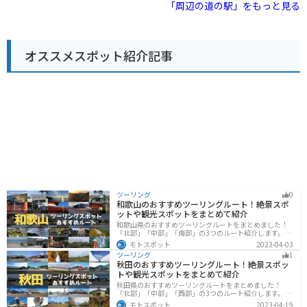
です。また、瀬戸内海の島々を巡る遊覧船乗り場もあ
「周辺の道の駅」をもっと見る
り、観光の拠点としても最適です。 バイクで訪れる場
合、道の駅 みまは広々とした駐車場があり、休憩に最適
な場所です。道の駅周辺には、しまなみ海道など、風光
明媚な海岸線を走るルートが多くあります。
オススメスポット紹介記事
ツーリング
0
和歌山のおすすめツーリングルート！絶景スポ
ットや観光スポットをまとめて紹介
和歌山県のおすすめツーリングルートをまとめました！
「北部」「中部」「南部」の3つのルート紹介します。海
と山に囲まれた自然豊かなエリアが広がり、様々な楽し
モトスポット
2023-04-03
み方ができます。バイクで和歌山県にツーリングに行く
ツーリング
1
際は参考にしてください。
秋田のおすすめツーリングルート！絶景スポッ
トや観光スポットをまとめて紹介
秋田県のおすすめツーリングルートをまとめました！
「北部」「中部」「西部」の3つのルート紹介します。自
然豊かな山々や湖、温泉地が点在し、四季折々の景色を
モトスポット
2023-04-19