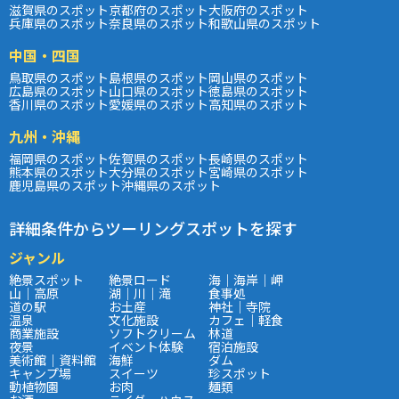
滋賀県のスポット
京都府のスポット
大阪府のスポット
兵庫県のスポット
奈良県のスポット
和歌山県のスポット
中国・四国
鳥取県のスポット
島根県のスポット
岡山県のスポット
広島県のスポット
山口県のスポット
徳島県のスポット
香川県のスポット
愛媛県のスポット
高知県のスポット
九州・沖縄
福岡県のスポット
佐賀県のスポット
長崎県のスポット
熊本県のスポット
大分県のスポット
宮崎県のスポット
鹿児島県のスポット
沖縄県のスポット
詳細条件からツーリングスポットを探す
ジャンル
絶景スポット
絶景ロード
海｜海岸｜岬
山｜高原
湖｜川｜滝
食事処
道の駅
お土産
神社｜寺院
温泉
文化施設
カフェ｜軽食
商業施設
ソフトクリーム
林道
夜景
イベント体験
宿泊施設
美術館｜資料館
海鮮
ダム
キャンプ場
スイーツ
珍スポット
動植物園
お肉
麺類