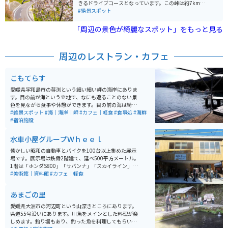
きるドライブコースとなっています。この峠は約7kmに
わたってつづら折りの道が続き、3月下旬から4月上旬に
#絶景スポット
かけて約400本の桜「ソメイヨシノ」が道沿いに咲きま
す。峠の途中には小さな公園があり、車を停めてゆっく
「周辺の景色が綺麗なスポット」をもっと見る
り景色を楽しむことができます。 毎年3月の最終日曜日
には「野福峠さくら祭り」が開催され、多くの観光客で
賑わいます。道はカーブが続きますので、運転する際は
周辺のレストラン・カフェ
ご注意ください。
こもてらす
愛媛県宇和島市の蒋渕という細い細い岬の海岸にありま
す。目の前が海という立地で、なにも遮ることのない景
色を見ながら食事や休憩ができます。目の前の海は綺麗
で少し覗き込めば泳いでる魚が見えるほど。新鮮な海の
#絶景スポット
#海｜海岸｜岬
#カフェ｜軽食
#食事処
#海鮮
幸をいただき、のんびりと海を楽しむことのできる場所
#宿泊施設
です。
水車小屋グループＷｈｅｅｌ
懐かしい昭和の自動車とバイクを100台以上集めた展示
場です。展示場は鉄骨2階建て、延べ500平方メートル。
1階は「ホンダS800」「サバンナ」「スカイライン」な
どの1950～90年代の自動車約15台。2階は人気だった
#美術館｜資料館
#カフェ｜軽食
「ナナハン」など1950～75年のバイク100台を展示。料
金は高校生以上500円、中学生300円、小学生以下無
あまごの里
料。営業時間は午前10時から午後5時。カフェも併設さ
れています。
愛媛県大洲市の河辺町という山深きところにあります。
県道55号沿いにあります。川魚をメインとした料理が楽
しめます。釣り堀もあり、釣った魚を料理してもらい、