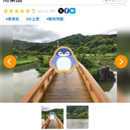
5
（口コミ1件）
#食事処
#お土産
#動植物園