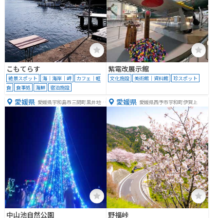
こもてらす
紫電改展示館
絶景スポット
海｜海岸｜岬
カフェ｜軽
文化施設
美術館｜資料館
珍スポット
食
食事処
海鮮
宿泊施設
愛媛県
愛媛県
愛媛県宇和島市三間町黒井地１
愛媛県西予市宇和町伊賀上
５４２
中山池自然公園
野福峠