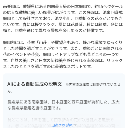
南楽園は、愛媛県にある四国最大級の日本庭園で、約15ヘクタール
の広大な敷地に美しい風景が広がります。この庭園は、池泉回遊式
庭園として設計されており、池や小川、四季折々の花々がとてもき
れいです。春には桜やツツジ、夏には花菖蒲、秋には紅葉、冬には
梅と、四季を通じて異なる景観を楽しめるのが特徴です。
庭園内には、茶室「山荘」や展望台もあり、静かな環境でゆっくり
とした時間を過ごすことができます。また、季節ごとに開催される
花のイベントや茶会、庭園ライトアップなども見どころの一つで
す。自然の美しさと日本の伝統美を感じられる南楽園は、リラック
スしたひとときを過ごすのに最適なスポットです。
AIによる自動生成の説明文
※内容の正確性は保証されていませ
ん。
愛媛県にある南楽園は、日本庭園と西洋庭園が調和した、広大
な愛媛県指定名勝の庭園です。
見どころは、1年を通して四季折々の花が咲き乱れる風景で
...続きを読む
す。春には200品種1000本の梅、秋には400品種2000株の菊な