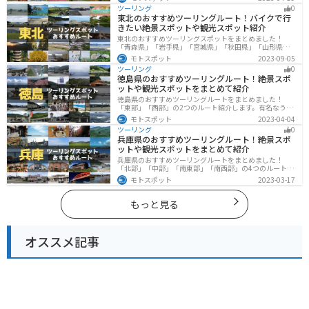
楽しめるスポットが多数あります。バイクで秋田県にツ
ツーリング
0
ーリングに行く際は参考にしてください。
東北のおすすめツーリングルート！バイクで行
きたい絶景スポットや観光スポット紹介
東北のおすすめツーリングスポットをまとめました！
「青森県」「岩手県」「宮城県」「秋田県」「山形県」
「福島県」の各県の観光地紹介します。自然豊かな山々
モトスポット
2023-09-05
や湖、温泉地が点在し、四季折々の景色を楽しめるスポ
ツーリング
0
ットが多数あります。バイクで東北にツーリングに行く
徳島県のおすすめツーリングルート！絶景スポ
際は参考にしてください。
ットや観光スポットをまとめて紹介
徳島県のおすすめツーリングルートをまとめました！
「東部」「西部」の2つのルート紹介します。有名なうず
しおや山を中心とした自然豊かなスポットが多数ありま
モトスポット
2023-04-04
す。バイクで徳島県にツーリングに行く際は参考にして
ツーリング
0
ください。
兵庫県のおすすめツーリングルート！絶景スポ
ットや観光スポットをまとめて紹介
兵庫県のおすすめツーリングルートをまとめました！
「北部」「中部」「南東部」「南西部」の4つのルート紹
介します。自然豊かな山を堪能できる北部と中部、街中
モトスポット
2023-03-17
で海辺の南部と違った楽しみ方ができます。バイクで兵
庫県にツーリングに行く際は参考にしてください。
もっと見る
オススメ記事