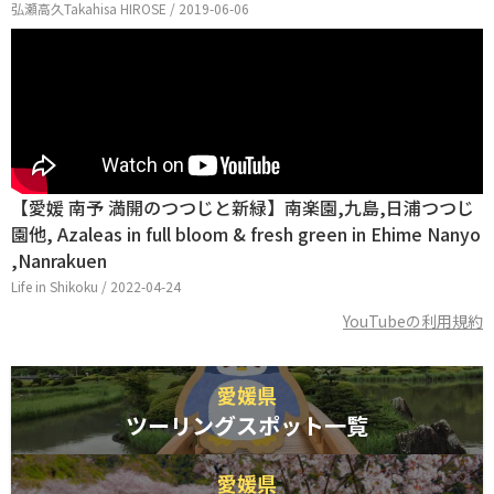
弘瀬高久Takahisa HIROSE / 2019-06-06
【愛媛 南予 満開のつつじと新緑】南楽園,九島,日浦つつじ
園他, Azaleas in full bloom & fresh green in Ehime Nanyo
,Nanrakuen
Life in Shikoku / 2022-04-24
YouTubeの利用規約
愛媛県
ツーリングスポット一覧
愛媛県