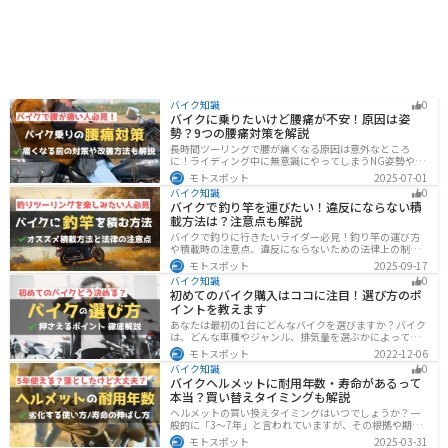
バイク知識
0
バイクに乗りたいけど腰痛が不安！原因は姿
勢？9つの腰痛対策を解説
長時間ツーリングで腰が痛くなる原因は意外なところ
に！ライディング中に無意識にやってしまうNG姿勢や体
への負担、今すぐ見直せる予防・対策法をわかりやすく
モトスポット
2025-07-01
解説。腰痛対策に効果的な便利アイテムも紹介し、快適
バイク知識
0
で楽しいツーリングをサポートします。
バイクで釣り竿を運びたい！違反にならない積
載方法は？注意点も解説
バイクで釣りに行きたいライダー必見！釣り竿の運び方
や積載時の注意点、違反にならないための法律上の制限
を解説。風の影響やバランス、安全面のポイントを押さ
モトスポット
2025-09-17
えつつ、おすすめのロッドケース・ロッドホルダー・コ
バイク知識
0
ンパクトロッドも紹介。ツーリング途中に気軽に釣りを
初めてのバイク購入はココに注目！選び方のポ
楽しみたい方にも最適な情報が満載
イントを教えます
あなたは最初の1台にどんなバイクを選びますか？バイク
は、どんな車種やジャンル、排気量を選ぶかによって今
後の楽しみ方が大きく変わるものなので、初めての愛車
モトスポット
2022-12-06
選びはとても重要です。この記事ではそんなバイク選び
バイク知識
0
のオススメポイントをお伝えします。
バイクヘルメットに耐用年数・寿命があるって
本当？買い替えタイミングも解説
ヘルメットの買い換えタイミングはいつでしょうか？一
般的に「3〜7年」と言われていますが、その根拠や期限
前でも早めに交換した方がいいケースを紹介します。安
モトスポット
2025-03-31