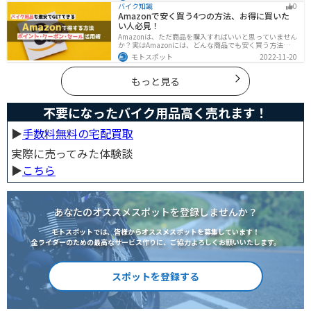
全にバイクに乗るためにもヘルメットの寿命についてし
バイク知識
0
っかりと理解しておきましょう。
Amazonで安く買う4つの方法、お得に買いた
い人必見！
Amazonは、ただ商品を購入すればいいと思っていません
か？実はAmazonには、どんな商品でも安く買う方法が存
在します。この記事では、Amazonでお得に買う方法を4
モトスポット
2022-11-20
つ紹介します！Amazonギフト券をやAmazonポイント、
Amazonプライム、タイムセールを活用して安くお得に買
いましょう。
もっと見る
不要になったバイク用品高く売れます！
▶︎
手数料無料の宅配買取
実際に売ってみた体験談
▶︎
こちら
あなたのオススメスポットを登録しませんか？
モトスポットでは、皆様からオススメスポットを募集しています！
全ライダーのための最高なサービス作りに、ご協力よろしくお願いいたします。
スポットを登録する