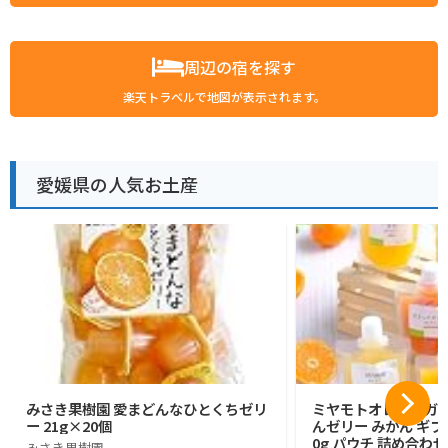
周辺の宿を探す
楽天トラベルで地図が表示されます。
愛媛県の人気お土産
みさき果樹園 愛まどんなひとくちゼリ
ミヤモトオレンジガー
ー 21g×20個
んゼリー みかん ギフト
0g パウチ 詰め合わせ
みさき果樹園