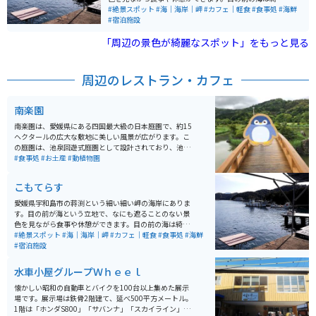
で少し覗き込めば泳いでる魚が見えるほど。新鮮な海の
#絶景スポット
#海｜海岸｜岬
#カフェ｜軽食
#食事処
#海鮮
幸をいただき、のんびりと海を楽しむことのできる場所
#宿泊施設
です。
「周辺の景色が綺麗なスポット」をもっと見る
周辺のレストラン・カフェ
南楽園
南楽園は、愛媛県にある四国最大級の日本庭園で、約15
ヘクタールの広大な敷地に美しい風景が広がります。こ
の庭園は、池泉回遊式庭園として設計されており、池や
小川、四季折々の花々がとてもきれいです。春には桜や
#食事処
#お土産
#動植物園
ツツジ、夏には花菖蒲、秋には紅葉、冬には梅と、四季
を通じて異なる景観を楽しめるのが特徴です。 庭園内に
こもてらす
は、茶室「山荘」や展望台もあり、静かな環境でゆっく
りとした時間を過ごすことができます。また、季節ごと
愛媛県宇和島市の蒋渕という細い細い岬の海岸にありま
に開催される花のイベントや茶会、庭園ライトアップな
す。目の前が海という立地で、なにも遮ることのない景
ども見どころの一つです。自然の美しさと日本の伝統美
色を見ながら食事や休憩ができます。目の前の海は綺麗
を感じられる南楽園は、リラックスしたひとときを過ご
で少し覗き込めば泳いでる魚が見えるほど。新鮮な海の
#絶景スポット
#海｜海岸｜岬
#カフェ｜軽食
#食事処
#海鮮
すのに最適なスポットです。
幸をいただき、のんびりと海を楽しむことのできる場所
#宿泊施設
です。
水車小屋グループＷｈｅｅｌ
懐かしい昭和の自動車とバイクを100台以上集めた展示
場です。展示場は鉄骨2階建て、延べ500平方メートル。
1階は「ホンダS800」「サバンナ」「スカイライン」な