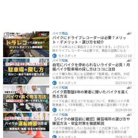
バイク用品
0
バイクにドライブレコーダーは必要？メリッ
ト・デメリット・選び方を紹介
バイクは車以上に事故のリスクがあります。いざという
時ドライブレコーダーは必要です。事故の証拠になるの
はもちろん、ツーリングの記録など多数のメリットがあ
モトスポット
2022-11-18
ります。ドライブレコーダーのメリットデメリット、選
バイク知識
0
び方についてまとめました。付けようか悩んでいる人は
自宅にバイクを停められないライダー必見！月
参考にしてください。
極バイク駐車場の探し方はココに注目
バイク購入時に気になる問題が「駐車場」の場所。大切
な愛車は安全性・利便性が高い場所に停めておきたいで
すよね？ 当記事ではそんな駐車場選びについて解説して
モトスポット
2023-03-30
います。すでにバイクを持っていて、新しい駐車場を探
バイク知識
0
している人もぜひ参考にしてくださいね。
バイク買取歴8年の業者に聞いたバイクを高く
売る方法
バイクを高く売るコツや方法について、実際にバイク買
取業者として8年勤務している担当者に話を聞いてきまし
た！高く買い取ってもらえるバイクの特徴や業者がどの
モトスポット
2024-09-04
くらい利益を上乗せしているかなど、バイクを売ろうと
バイク知識
0
している人は必見の内容になっています。
【バイクの練習前に確認】練習場所の選び方や
練習方法・安全対策を徹底解説
バイクの練習をしたい方は必見！この記事では、バイク
の基本操作や必要な装備、安全に練習できる場所の選び
方や練習方法を解説しています。実は、バイクの点検や
モトスポット
2024-11-30