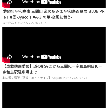
愛媛県 宇和島市 三間町 道の駅みま 宇和島百景展 BLUE PR
INT #愛-Jyaco's #みまの華-夜風に舞う-
みーかんチャンネル / 2025-07-14
【車載動画愛媛】道の駅みまから三間IC－宇和島朝日IC－
宇和島駅駐車場まで
心に響く場所【鉄道・旅・ドライブ】~Japan Trip~ / 2023-07-03