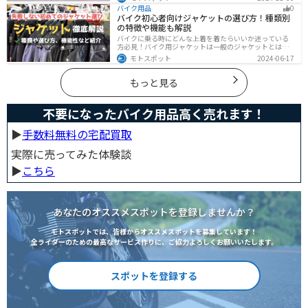
整備、基本的な練習をバランスよく行うことが大切で
バイク用品
0
す。この記事を読めば、安全で快適にバイク練習を行う
バイク初心者向けジャケットの選び方！種類別
方法がわかります。
の特徴や機能も解説
バイクに乗る時にどんな上着を着たらいいか迷っている
方必見！バイク用ジャケットは一般のジャケットとは違
い、バイク専用に作られています。動きやすさ・快適
モトスポット
2024-06-17
さ・機能性・デザイン性など様々なメリットがありま
す。この記事では、ジャケットの種類や選び方など初心
者が知っておくべきことをまとめました。
もっと見る
不要になったバイク用品高く売れます！
▶︎
手数料無料の宅配買取
実際に売ってみた体験談
▶︎
こちら
あなたのオススメスポットを登録しませんか？
モトスポットでは、皆様からオススメスポットを募集しています！
全ライダーのための最高なサービス作りに、ご協力よろしくお願いいたします。
スポットを登録する