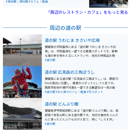
どの1950～90年代の自動車約15台。2階は人気だった
#美術館｜資料館
#カフェ｜軽食
「ナナハン」など1950～75年のバイク100台を展示。料
金は高校生以上500円、中学生300円、小学生以下無
「周辺のレストラン・カフェ」をもっと見る
料。営業時間は午前10時から午後5時。カフェも併設さ
れています。
周辺の道の駅
道の駅 うわじま きさいや広場
愛媛県の宇和島市にある「道の駅 うわじま きさいや広
場」は、宇和島湾を一望できる絶景スポットです。新鮮
な海の幸を味わえるレストランや、地元の特産品を販売
するショップなどがあり、観光客に人気です。 特に、宇
#道の駅
和島鯛めしやじゃこ天など、地元の食材を使った料理は
おすすめです。バイクで訪れる場合は、道の駅からリア
道の駅 広見森の三角ぼうし
ス式海岸線を走る絶景ルートも楽しめます。駐車場も広
く、休憩場所としても最適です。 お土産には、宇和島真
愛媛県にある道の駅「広見森の三角ぼうし」は、標高70
珠や伊予柑を使ったお菓子などが人気です。
0mの高台に位置し、絶景のスポットとして人気です。
西条市街地や瀬戸内海を一望できる展望台は一見の価値
あり。 特に夜は、きらめく街の灯りが美しく、ロマンチ
#道の駅
#お土産
#カフェ｜軽食
#珍スポット
ックな雰囲気でデートにも最適です。 地元の新鮮な野菜
や果物を販売する直売所や、レストラン、カフェもあ
道の駅 どんぶり館
り、ドライブ中の休憩にもぴったりです。 愛媛県の名産
品であるみかんジュースや、地元産の食材を使った料理
愛媛県伊予郡砥部町にある「道の駅 どんぶり館」は、砥
も楽しめます。 バイクで訪れる際は、駐車場も広く、景
部焼で有名な町にある道の駅です。 地元の食材をふんだ
色が良いのでツーリングの休憩スポットにおすすめで
んに使ったどんぶりものが人気で、特に「しらす丼」や
す。 ただし、山の上なので、天候の変化に注意し、防寒
「伊予牛丼」がおすすめです。 お土産には、美しい砥部
#道の駅
対策も忘れずに行きましょう。 周辺には、四国八十八ヶ
焼の食器や、地元産の柑橘類などが人気です。 バイクで