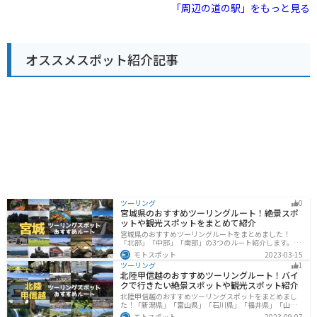
所霊場のひとつである「横峰寺」や、美しい渓谷美で知
訪れる場合、道の駅には広々とした駐車場が完備されて
「周辺の道の駅」をもっと見る
られる「滑床渓谷」など、観光スポットも点在している
いるので安心です。 周辺には、砥部焼の窯元が点在して
ので、合わせて訪れてみるのもおすすめです。
おり、 pottery体験なども楽しめます。 また、少し足を
延ばせば、美しい渓谷美が楽しめる「面河渓」もおすす
めです。
オススメスポット紹介記事
ツーリング
0
宮城県のおすすめツーリングルート！絶景スポ
ットや観光スポットをまとめて紹介
宮城県のおすすめツーリングルートをまとめました！
「北部」「中部」「南部」の3つのルート紹介します。キ
ツネ村や広大な山や滝、湖などを歴史や自然を満喫する
モトスポット
2023-03-15
ツーリングができます。バイクで宮城県にツーリングに
ツーリング
1
行く際は参考にしてください。
北陸甲信越のおすすめツーリングルート！バイ
クで行きたい絶景スポットや観光スポット紹介
北陸甲信越のおすすめツーリングスポットをまとめまし
た！「新潟県」「富山県」「石川県」「福井県」「山梨
県」「長野県」の各県の観光地紹介します。自然豊かな
モトスポット
2023-09-07