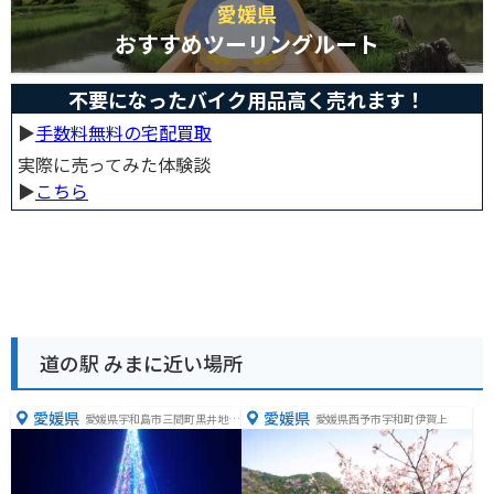
愛媛県
おすすめツーリングルート
不要になったバイク用品高く売れます！
▶︎
手数料無料の宅配買取
実際に売ってみた体験談
▶︎
こちら
道の駅 みまに近い場所
愛媛県
愛媛県
愛媛県宇和島市三間町黒井地１
愛媛県西予市宇和町伊賀上
５４２