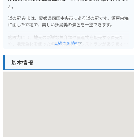
ん。
道の駅 みまは、愛媛県四国中央市にある道の駅です。瀬戸内海
に面した立地で、美しい多島美の景色を一望できます。
施設内には、地元の新鮮な魚介類や農産物を販売する直売所
...続きを読む
や、地元食材を使った料理を提供するレストランがあります。
特に、新鮮な鯛を使った鯛めしは絶品です。また、瀬戸内海の
島々を巡る遊覧船乗り場もあり、観光の拠点としても最適で
基本情報
す。
バイクで訪れる場合、道の駅 みまは広々とした駐車場があり、
休憩に最適な場所です。道の駅周辺には、しまなみ海道など、
風光明媚な海岸線を走るルートが多くあります。