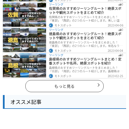
山々や湖、温泉地が点在し、四季折々の景色を楽しめる
ツーリング
0
スポットが多数あります。バイクで北陸甲信越にツーリ
佐賀県のおすすめツーリングルート！絶景スポ
ングに行く際は参考にしてください。
ットや観光スポットをまとめて紹介
佐賀県のおすすめツーリングルートをまとめました！
「東部」「西部」の2つのルート紹介します。美しい温泉
地や古墳群、歴史ある城や神社仏閣など、バイクツーリ
モトスポット
2023-04-06
ングに適したスポットが多数存在し、様々な楽しみ方が
ツーリング
0
できます。バイクで佐賀県にツーリングに行く際は参考
徳島県のおすすめツーリングルート！絶景スポ
にしてください。
ットや観光スポットをまとめて紹介
徳島県のおすすめツーリングルートをまとめました！
「東部」「西部」の2つのルート紹介します。有名なうず
しおや山を中心とした自然豊かなスポットが多数ありま
モトスポット
2023-04-04
す。バイクで徳島県にツーリングに行く際は参考にして
ツーリング
0
ください。
島根県のおすすめツーリングルートまとめ！定
番スポットや名所、絶景スポットを紹介
島根県のおすすめツーリングルートをまとめました！
「北部」「南部」の2つのルート紹介します。島根県は、
海と山が近く、1日で全然違う景色を堪能することができ
モトスポット
2023-02-25
ます。バイクで島根県にツーリングに行く際は参考にし
てください。
もっと見る
オススメ記事