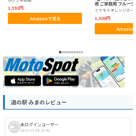
産 ご家庭用 フルーツ
1,592円
物不使用 (4本)
ミヤモトオレンジガー
1,500円
Amazonで見る
Amazo
道の駅 みまのレビュー
未ログインユーザー
2022-11-06 23:42