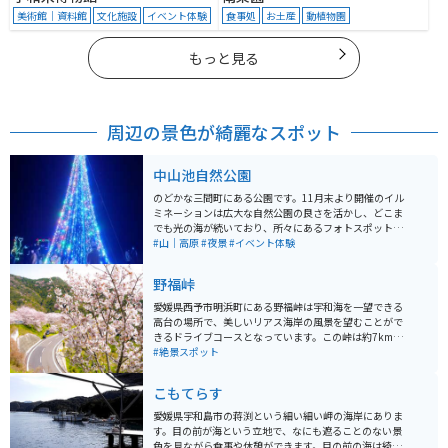
美術館｜資料館
文化施設
イベント体験
食事処
お土産
動植物園
もっと見る
周辺の景色が綺麗なスポット
中山池自然公園
のどかな三間町にある公園です。11月末より開催のイル
ミネーションは広大な自然公園の良さを活かし、どこま
でも光の海が続いており、所々にあるフォトスポットで
は友人同士、家族連れ、恋人とたくさんの方が写真を撮
#山｜高原
#夜景
#イベント体験
って楽しんでいます。 山間の小さな町なので、イルミネ
ーションの期間も大きな混雑なくゆったりと鑑賞するこ
野福峠
とができます。 自然公園というだけあって季節の花もた
くさん植えてあり、春夏秋冬それぞれ違った表情を見ら
愛媛県西予市明浜町にある野福峠は宇和海を一望できる
れるスポットです。
高台の場所で、美しいリアス海岸の風景を望むことがで
きるドライブコースとなっています。この峠は約7kmに
わたってつづら折りの道が続き、3月下旬から4月上旬に
#絶景スポット
かけて約400本の桜「ソメイヨシノ」が道沿いに咲きま
す。峠の途中には小さな公園があり、車を停めてゆっく
こもてらす
り景色を楽しむことができます。 毎年3月の最終日曜日
には「野福峠さくら祭り」が開催され、多くの観光客で
愛媛県宇和島市の蒋渕という細い細い岬の海岸にありま
賑わいます。道はカーブが続きますので、運転する際は
す。目の前が海という立地で、なにも遮ることのない景
ご注意ください。
色を見ながら食事や休憩ができます。目の前の海は綺麗