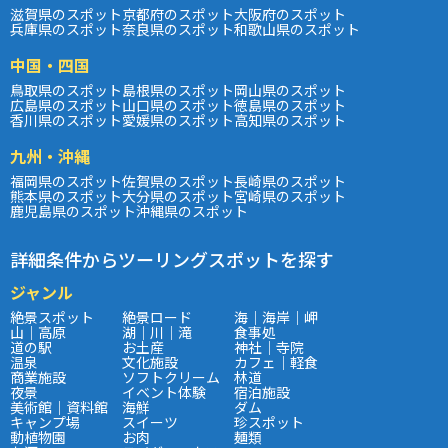
滋賀県のスポット
京都府のスポット
大阪府のスポット
兵庫県のスポット
奈良県のスポット
和歌山県のスポット
中国・四国
鳥取県のスポット
島根県のスポット
岡山県のスポット
広島県のスポット
山口県のスポット
徳島県のスポット
香川県のスポット
愛媛県のスポット
高知県のスポット
九州・沖縄
福岡県のスポット
佐賀県のスポット
長崎県のスポット
熊本県のスポット
大分県のスポット
宮崎県のスポット
鹿児島県のスポット
沖縄県のスポット
詳細条件からツーリングスポットを探す
ジャンル
絶景スポット
絶景ロード
海｜海岸｜岬
山｜高原
湖｜川｜滝
食事処
道の駅
お土産
神社｜寺院
温泉
文化施設
カフェ｜軽食
商業施設
ソフトクリーム
林道
夜景
イベント体験
宿泊施設
美術館｜資料館
海鮮
ダム
キャンプ場
スイーツ
珍スポット
動植物園
お肉
麺類