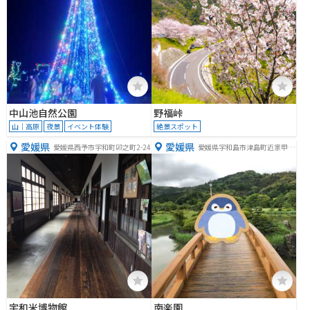
中山池自然公園
野福峠
山｜高原
夜景
イベント体験
絶景スポット
愛媛県
愛媛県
愛媛県西予市宇和町卯之町2-24
愛媛県宇和島市津島町近家甲１
８１３
宇和米博物館
南楽園