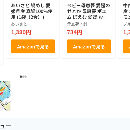
あいさと 鯛めし 愛
ベビー母恵夢 愛媛の
中
媛県産 真鯛100%使
せとか 母恵夢 ポエ
産
用 (1袋（2合）)
ム ぽえむ 愛媛 お歳
モ
暮 お土産 せとか 瀬
袋
あいさと
母恵夢本舗
ブ
戸内銘菓 お菓子 焼
1,380円
734円
1,
き菓子 ギフト プレ
ゼント お取り寄せ
手土産 スイーツ 個
Amazonで見る
Amazonで見る
包装 (6個入)
ュー