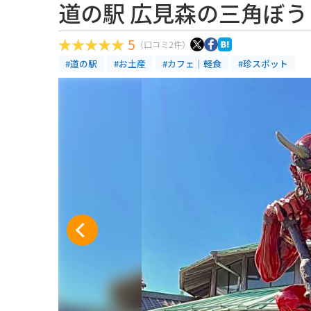
道の駅 広見森の三角ぼう
5
（口コミ2件）
#道の駅
#お土産
#カフェ｜軽食
#珍スポット