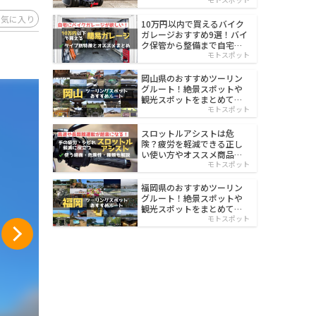
イルド
お気に入り
10万円以内で買えるバイク
ガレージおすすめ9選！バイ
ク保管から整備まで自宅で
楽々
モトスポット
岡山県のおすすめツーリン
グルート！絶景スポットや
観光スポットをまとめて紹
介
モトスポット
スロットルアシストは危
険？疲労を軽減できる正し
い使い方やオススメ商品を
紹介
モトスポット
福岡県のおすすめツーリン
グルート！絶景スポットや
観光スポットをまとめて紹
介
モトスポット