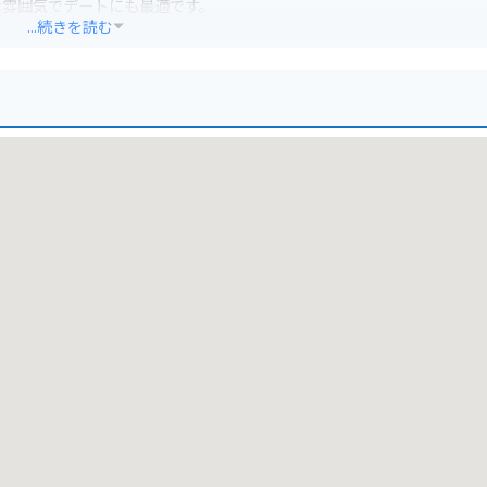
な雰囲気でデートにも最適です。
...続きを読む
ラン、カフェもあり、ドライブ中の休憩にもぴったりです。
材を使った料理も楽しめます。
ツーリングの休憩スポットにおすすめです。
策も忘れずに行きましょう。
寺」や、美しい渓谷美で知られる「滑床渓谷」など、観光スポットも点