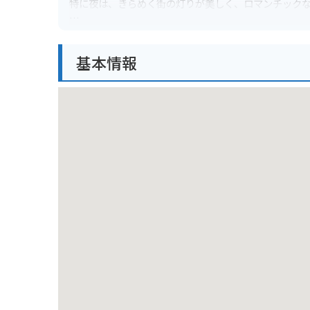
特に夜は、きらめく街の灯りが美しく、ロマンチック
地元の新鮮な野菜や果物を販売する直売所や、レスト
愛媛県の名産品であるみかんジュースや、地元産の食
基本情報
バイクで訪れる際は、駐車場も広く、景色が良いので
ただし、山の上なので、天候の変化に注意し、防寒対
周辺には、四国八十八ヶ所霊場のひとつである「横峰
いるので、合わせて訪れてみるのもおすすめです。