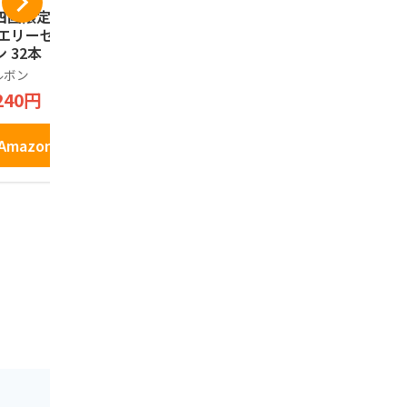
四国限定 中四国土
愛媛県産シトラスチ
「冷凍」宇
 エリーゼ瀬戸内レ
ップ(砂糖不使用、無
こ天5枚入り
ン 32本（2本×16
添加) 50g
鉾 じゃこて
）
お土産 練り
ルボン
げんき本舗
安岡蒲鉾
ぼこ お中元
240円
648円
1,404円
Amazonで見る
Amazonで見る
Amazo