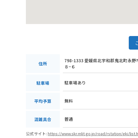
798-1333 愛媛県北宇和郡鬼北町永
住所
８−６
駐車場あり
駐車場
無料
平均予算
普通
混雑具合
公式サイト:
https://www.skr.mlit.go.jp/road/rstation/eki/list.