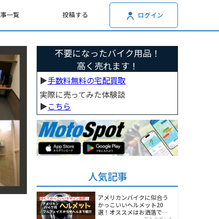
記事一覧
投稿する
ログイン
不要になったバイク用品！
高く売れます！
▶︎
手数料無料の宅配買取
実際に売ってみた体験談
▶︎
こちら
人気記事
アメリカンバイクに似合う
かっこいいヘルメット20
選！オススメはお洒落でワ
モトスポット