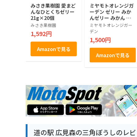
みさき果樹園 愛まど
ミヤモトオレンジガ
んなひとくちゼリー
ーデン ゼリー みか
21g×20個
んゼリー みかん ギ
フト 愛媛産 寒天 100
みさき果樹園
ミヤモトオレンジガー
g パウチ 詰め合わせ
デン
1,592円
無着色 無香料 国産
1,500円
ご家庭用 フルーツ
ジュレ 化学添加物不
Amazonで見る
使用 (4本)
Amazonで見る
道の駅 広見森の三角ぼうしのレビ