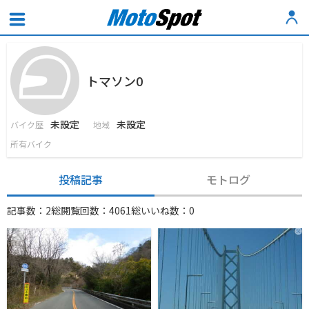
トマソン0
未設定
未設定
バイク歴
地域
所有バイク
投稿記事
モトログ
記事数：2
総閲覧回数：4061
総いいね数：0