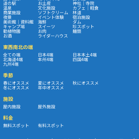
道の駅
お土産
神社｜寺院
温泉
文化施設
カフェ｜軽食
商業施設
ソフトクリーム
林道
夜景
イベント体験
宿泊施設
美術館｜資料館
海鮮
ダム
キャンプ場
スイーツ
珍スポット
動植物園
お肉
麺類
お酒
ライダーハウス
東西南北の端
全ての端
日本4端
日本本土4端
北海道4端
本州4端
四国4端
九州4端
季節
春にオススメ
夏にオススメ
秋にオススメ
冬にオススメ
年中オススメ
施設
屋内施設
屋外施設
料金
無料スポット
有料スポット